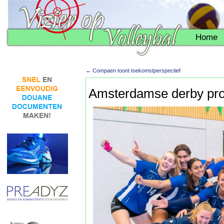
Home
←
Compaen toont toekomstperspectief
Amsterdamse derby pro