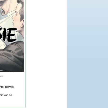
oor:
er Rijswijk,
eid van de