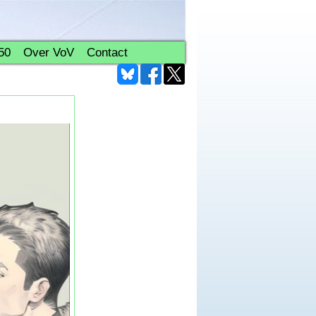
50
Over VoV
Contact