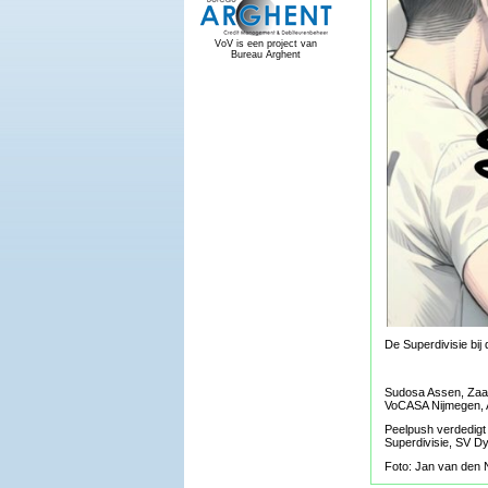
VoV is een project van
Bureau Arghent
De Superdivisie bij
Sudosa Assen, Zaan
VoCASA Nijmegen, A
Peelpush verdedigt
Superdivisie, SV D
Foto: Jan van den 