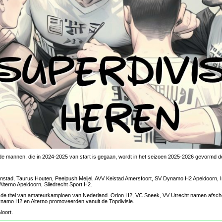
 de mannen, die in 2024-2025 van start is gegaan, wordt in het seizoen 2025-2026 gevormd d
stad, Taurus Houten, Peelpush Meijel, AVV Keistad Amersfoort, SV Dynamo H2 Apeldoorn, Int
lterno Apeldoorn, Sliedrecht Sport H2.
 de titel van amateurkampioen van Nederland. Orion H2, VC Sneek, VV Utrecht namen afsch
ynamo H2 en Alterno promoveerden vanuit de Topdivisie.
Noort.