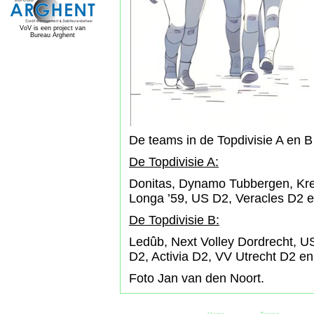
VoV is een project van
Bureau Arghent
De teams in de Topdivisie A en B
De Topdivisie A:
Donitas, Dynamo Tubbergen, Kr
Longa ’59, US D2, Veracles D2 
De Topdivisie B:
Ledûb, Next Volley Dordrecht, U
D2, Activia D2, VV Utrecht D2 e
Foto Jan van den Noort.