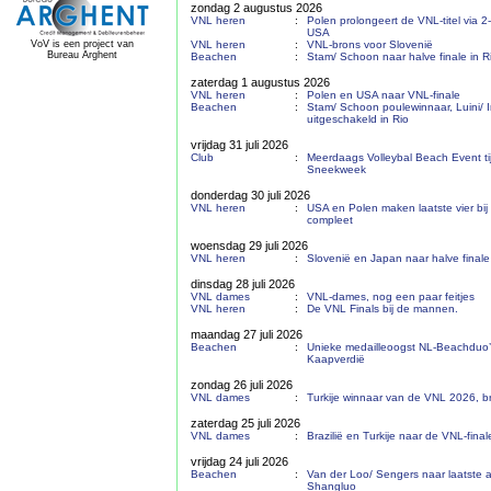
zondag 2 augustus 2026
VNL heren
:
Polen prolongeert de VNL-titel via 
USA
VoV is een project van
VNL heren
:
VNL-brons voor Slovenië
Bureau Arghent
Beachen
:
Stam/ Schoon naar halve finale in R
zaterdag 1 augustus 2026
VNL heren
:
Polen en USA naar VNL-finale
Beachen
:
Stam/ Schoon poulewinnaar, Luini/ 
uitgeschakeld in Rio
vrijdag 31 juli 2026
Club
:
Meerdaags Volleybal Beach Event ti
Sneekweek
donderdag 30 juli 2026
VNL heren
:
USA en Polen maken laatste vier b
compleet
woensdag 29 juli 2026
VNL heren
:
Slovenië en Japan naar halve fina
dinsdag 28 juli 2026
VNL dames
:
VNL-dames, nog een paar feitjes
VNL heren
:
De VNL Finals bij de mannen.
maandag 27 juli 2026
Beachen
:
Unieke medailleoogst NL-Beachduo’
Kaapverdië
zondag 26 juli 2026
VNL dames
:
Turkije winnaar van de VNL 2026, br
zaterdag 25 juli 2026
VNL dames
:
Brazilië en Turkije naar de VNL-final
vrijdag 24 juli 2026
Beachen
:
Van der Loo/ Sengers naar laatste a
Shangluo