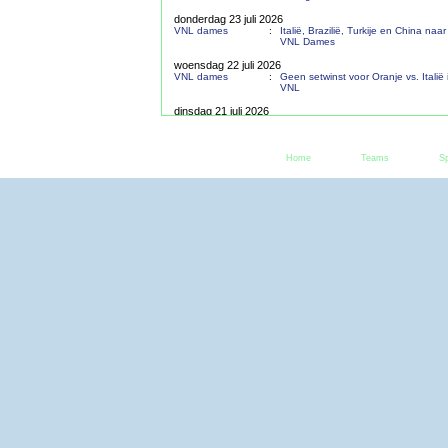
donderdag 23 juli 2026
VNL dames
:
Italië, Brazilië, Turkije en China naar
VNL Dames
woensdag 22 juli 2026
VNL dames
:
Geen setwinst voor Oranje vs. Italië 
VNL
dinsdag 21 juli 2026
Algemeen
:
Reacties op hetgeen VoV is overko
fotoclaim.
VNL dames
:
De VNL Finals bij de dames.
Home
Teams
S
maandag 20 juli 2026
VNL heren
:
Kwartfinalisten na poulefase VNL-
bekend.
zondag 19 juli 2026
Beachen
:
Geen finaleplaatsen voor NL-duo’s i
Cup.
Paravolley
:
Nederland negende op WK na over
op Slovenië
zaterdag 18 juli 2026
Algemeen
:
ANP trekt fotoclaim bij VoV in (Deel 
vrijdag 17 juli 2026
VNL heren
:
Derde week van de VNL bij de man
Oranje teams
:
Oranje U18 jongens sluit EK zonder 
Paravolley
:
NL-zitvolleybalvrouwen behalen tw
het WK
donderdag 16 juli 2026
Paravolley
:
NL-zitvolleybalvrouwen pakken eers
WK
Club
:
VoCASA Dames1 nam afscheid va
Europacup
:
NL-clubs gaan Europa in