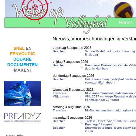
Home
Nieuws, Voorbeschouwingen & Versla
zaterdag 8 augustus 2026
Beachen
:
Van de Velde/ de Groot in Hamburg
finaledag
vrijdag 7 augustus 2026
Beachen
:
Boermans/ Brouwer en van de Velde
door in Hamburg
donderdag 6 augustus 2026
Beachen
:
Help Hanze Beachvolleybal Zwolle 
verwezenlijken droom
woensdag 5 augustus 2026
Transfers
:
NL-mannentransfers, nationaal en in
VNL dames
:
VNL 2027 vanwege Russische dee
éénmalig naar 19 teams
dinsdag 4 augustus 2026
Transfers
:
NL-Damestransfers, nationaal en int
maandag 3 augustus 2026
Beachen
:
Titels in Utrecht voor Bekhuis/ Pier
Penninga/ Sengers.
Beachen
:
Smetteloos toernooi levert Stam/ S
in Rio