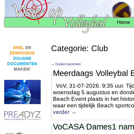
Home
Categorie: Club
← Oudere berichten
Meerdaags Volleybal 
VoV, 31-07-2026. 9:35 uur. Tij
woensdag 5 augustus en donde
Beach Event plaats in het hist
waar een tijdelijk Beach sport
verder
→
VoCASA Dames1 nam 