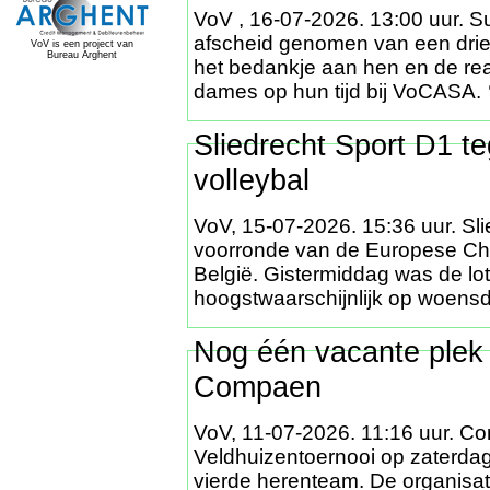
VoV , 16-07-2026. 13:00 uur. 
afscheid genomen van een driet
VoV is een project van
Bureau Arghent
het bedankje aan hen en de re
dames op hun tijd bij VoCAS
Sliedrecht Sport D1 t
volleybal
VoV, 15-07-2026. 15:36 uur. Sl
voorronde van de Europese Cha
België. Gistermiddag was de lot
hoogstwaarschijnlijk op woens
Nog één vacante plek 
Compaen
VoV, 11-07-2026. 11:16 uur. Co
Veldhuizentoernooi op zaterda
vierde herenteam. De organisa