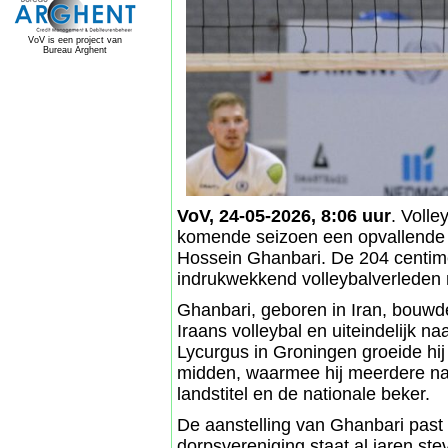
VoV is een project van
Bureau Arghent
VoV, 24-05-2026, 8:06 uur
. Voll
komende seizoen een opvallende 
Hossein Ghanbari. De 204 centim
indrukwekkend volleybalverleden 
Ghanbari, geboren in Iran, bouwde
Iraans volleybal en uiteindelijk n
Lycurgus in Groningen groeide hij
midden, waarmee hij meerdere nat
landstitel en de nationale beker.
De aanstelling van Ghanbari past
dorpsvereniging staat al jaren ste