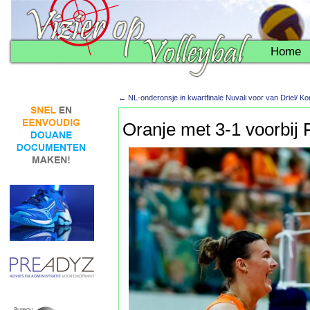
Home
←
NL-onderonsje in kwartfinale Nuvali voor van Driel/ Ko
Oranje met 3-1 voorbij 