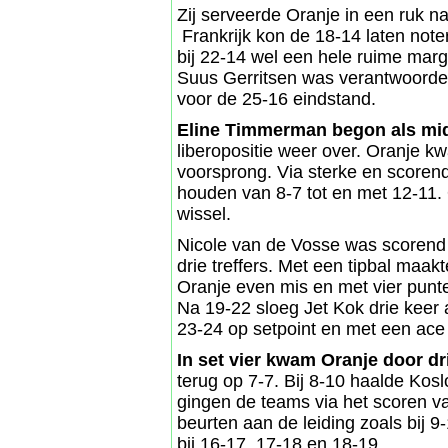
Zij serveerde Oranje in een ruk na
Frankrijk kon de 18-14 laten not
bij 22-14 wel een hele ruime marg
Suus Gerritsen was verantwoordeli
voor de 25-16 eindstand.
Eline Timmerman begon als mid
liberopositie weer over. Oranje k
voorsprong. Via sterke en scorend
houden van 8-7 tot en met 12-11
wissel.
Nicole van de Vosse was scorend 
drie treffers. Met een tipbal maa
Oranje even mis en met vier punte
Na 19-22 sloeg Jet Kok drie keer a
23-24 op setpoint en met een ace 
In set vier kwam Oranje door dr
terug op 7-7. Bij 8-10 haalde Kos
gingen de teams via het scoren va
beurten aan de leiding zoals bij 9
bij 16-17, 17-18 en 18-19.