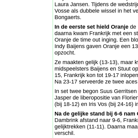
Laura Jansen. Tijdens de wedstri
Vosse als dubbele wissel in het v
Bongaerts.
In de eerste set hield Oranje
de 
daarna kwam Frankrijk met een st
Oranje de time out inging. Een b
Indy Baijens gaven Oranje een 13-
opzocht.
Ze maakten gelijk (13-13), maar
midspeelsters Baijens en Stuut op
15, Frankrijk kon tot 19-17 inlope
Na 23-17 serveerde ze twee aces 
In set twee begon Suus Gerritsen 
Jasper de liberopositie van Florie
(bij 18-12) en Iris Vos (bij 24-16) i
Na de gelijke stand bij 6-6 nam
Dambrink afstand naar 9-6, Frankri
gelijktrekken (11-11). Daarna maa
verschil.