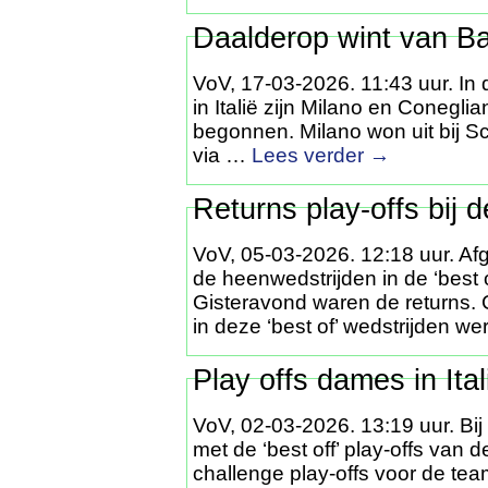
Daalderop wint van Bai
VoV, 17-03-2026. 11:43 uur. In 
in Italië zijn Milano en Conegli
begonnen. Milano won uit bij S
via …
Lees verder
→
Returns play-offs bij d
VoV, 05-03-2026. 12:18 uur. Af
de heenwedstrijden in de ‘best o
Gisteravond waren de returns. C
in deze ‘best of’ wedstrijden w
Play offs dames in Ital
VoV, 02-03-2026. 13:19 uur. Bi
met de ‘best off’ play-offs van
challenge play-offs voor de tea