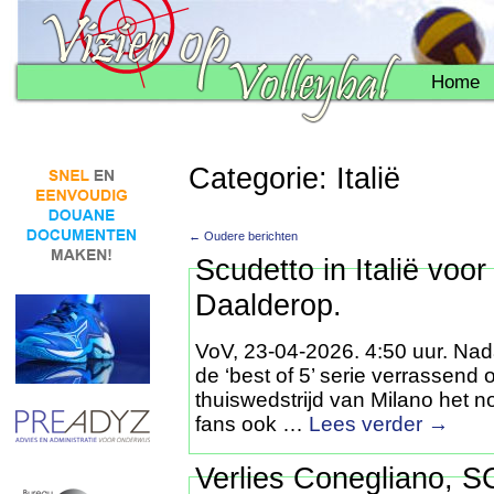
Home
Categorie: Italië
← Oudere berichten
Scudetto in Italië voo
Daalderop.
VoV, 23-04-2026. 4:50 uur. Nada
de ‘best of 5’ serie verrassend
thuiswedstrijd van Milano het n
fans ook …
Lees verder
→
Verlies Conegliano, S