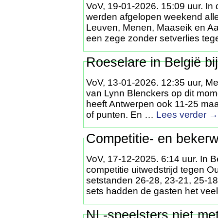
VoV, 19-01-2026. 15:09 uur. In 
werden afgelopen weekend alle w
Leuven, Menen, Maaseik en Aalst
een zege zonder setverlies te
Roeselare in België b
VoV, 13-01-2026. 12:35 uur, Met
van Lynn Blenckers op dit mom
heeft Antwerpen ook 11-25 maar
of punten. En …
Lees verder
→
Competitie- en bekerwe
VoV, 17-12-2025. 6:14 uur. In B
competitie uitwedstrijd tegen 
setstanden 26-28, 23-21, 25-18
sets hadden de gasten het vee
NL-speelsters niet me