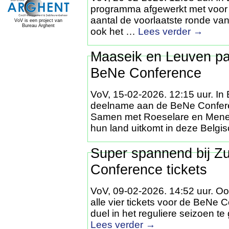
programma afgewerkt met voor 
aantal de voorlaatste ronde van 
VoV is een project van
Bureau Arghent
ook het …
Lees verder
→
Maaseik en Leuven pak
BeNe Conference
VoV, 15-02-2026. 12:15 uur. In B
deelname aan de BeNe Confer
Samen met Roeselare en Menen 
hun land uitkomt in deze Belg
Super spannend bij Z
Conference tickets
VoV, 09-02-2026. 14:52 uur. Ook
alle vier tickets voor de BeNe 
duel in het reguliere seizoen te
Lees verder
→