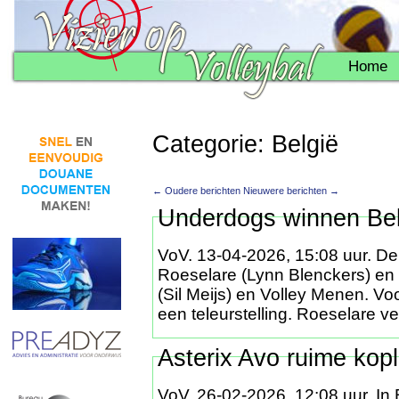
Home
Categorie: België
← Oudere berichten
Nieuwere berichten →
Underdogs winnen Bek
VoV. 13-04-2026, 15:08 uur. De
Roeselare (Lynn Blenckers) e
(Sil Meijs) en Volley Menen. Vo
een teleurstelling. Roeselare v
Asterix Avo ruime kopl
VoV, 26-02-2026. 12:08 uur. In