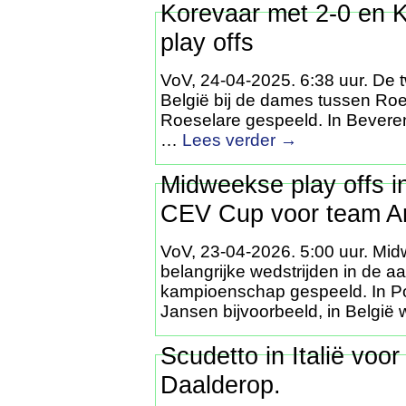
Korevaar met 2-0 en K
play offs
VoV, 24-04-2025. 6:38 uur. De tw
België bij de dames tussen Roe
Roeselare gespeeld. In Beveren
…
Lees verder
→
Midweekse play offs in
CEV Cup voor team A
VoV, 23-04-2026. 5:00 uur. Mid
belangrijke wedstrijden in de a
kampioenschap gespeeld. In Po
Jansen bijvoorbeeld, in België
Scudetto in Italië voo
Daalderop.