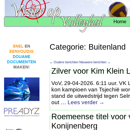
Home
Categorie: Buitenland
← Oudere berichten
Nieuwere berichten →
Zilver voor Kim Klein 
VoV, 29-04-2026. 6:11 uur. VK 
kon kampioen van Tsjechië word
stand de uitwedstrijd tegen Se
out …
Lees verder
→
Roemeense titel voor 
Konijnenberg