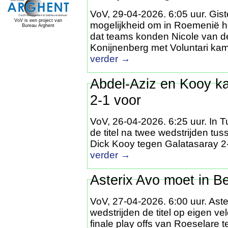
VoV, 29-04-2026. 6:05 uur. Gis
VoV is een project van
mogelijkheid om in Roemenië h
Bureau Arghent
dat teams konden Nicole van 
Konijnenberg met Voluntari ka
verder
→
Abdel-Aziz en Kooy ka
2-1 voor
VoV, 26-04-2026. 6:25 uur. In Tu
de titel na twee wedstrijden tu
Dick Kooy tegen Galatasaray 2-
verder
→
Asterix Avo moet in B
VoV, 27-04-2026. 6:00 uur. Ast
wedstrijden de titel op eigen v
finale play offs van Roeselare