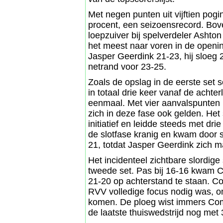
Met negen punten uit vijftien po
procent, een seizoensrecord. Bove
loepzuiver bij spelverdeler Asht
het meest naar voren in de openi
Jasper Geerdink 21-23, hij sloeg
netrand voor 23-25.
Zoals de opslag in de eerste set 
in totaal drie keer vanaf de acht
eenmaal. Met vier aanvalspunten
zich in deze fase ook gelden. He
initiatief en leidde steeds met dr
de slotfase kranig en kwam door 
21, totdat Jasper Geerdink zich m
Het incidenteel zichtbare slordige 
tweede set. Pas bij 16-16 kwam C
21-20 op achterstand te staan. Co
RVV volledige focus nodig was, o
komen. De ploeg wist immers Com
de laatste thuiswedstrijd nog met 