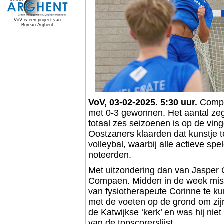
VoV is een project van
Bureau Arghent
VoV, 03-02-2025. 5:30 uur.
Compae
met 0-3 gewonnen. Het aantal zege
totaal zes seizoenen is op de vin
Oostzaners klaarden dat kunstje
volleybal, waarbij alle actieve sp
noteerden.
Met uitzondering dan van Jasper G
Compaen. Midden in de week mist
van fysiotherapeute Corinne te k
met de voeten op de grond om zijn
de Katwijkse ‘kerk’ en was hij nie
van de topscorerslijst.