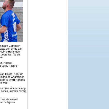
gen heeft Compaen
akte een einde aan
e Noord-Hollandse
beste los. Als de
er.
aan. Hoewel
 Volley Tilburg –
 van Houts. Naar de
lopen elf wedstrijden
lukkig is Evert Hankes
en was.
 bijna vier sets lang
acties, slechts twintig
t Ivar de Waard
erde hij een