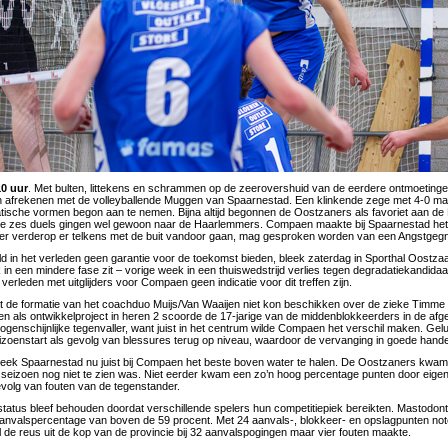
10 uur
. Met bulten, littekens en schrammen op de zeerovershuid van de eerdere ontmoetin
en afrekenen met de volleyballende Muggen van Spaarnestad. Een klinkende zege met 4-0 ma
tische vormen begon aan te nemen. Bijna altijd begonnen de Oostzaners als favoriet aan d
te zes duels gingen wel gewoon naar de Haarlemmers. Compaen maakte bij Spaarnestad het 
ter verderop er telkens met de buit vandoor gaan, mag gesproken worden van een Angstgegn
ld in het verleden geen garantie voor de toekomst bieden, bleek zaterdag in Sporthal Oostz
 in een mindere fase zit – vorige week in een thuiswedstrijd verlies tegen degradatiekandidaat
verleden met uitglijders voor Compaen geen indicatie voor dit treffen zijn.
t de formatie van het coachduo Muijs/Van Waaijen niet kon beschikken over de zieke Timme
 als ontwikkelproject in heren 2 scoorde de 17-jarige van de middenblokkeerders in de afge
 ogenschijnlijke tegenvaller, want juist in het centrum wilde Compaen het verschil maken. Ge
zoenstart als gevolg van blessures terug op niveau, waardoor de vervanging in goede hand
eek Spaarnestad nu juist bij Compaen het beste boven water te halen. De Oostzaners kwamen
t seizoen nog niet te zien was. Niet eerder kwam een zo’n hoog percentage punten door eigen 
volg van fouten van de tegenstander.
tatus bleef behouden doordat verschillende spelers hun competitiepiek bereikten. Mastodon
nvalspercentage van boven de 59 procent. Met 24 aanvals-, blokkeer- en opslagpunten note
l de reus uit de kop van de provincie bij 32 aanvalspogingen maar vier fouten maakte.