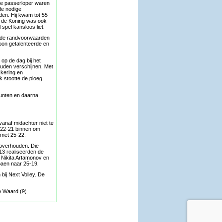
 de passerloper waren
de nodige
den. Hij kwam tot 55
mo de Koning was ook
spel kansloos liet.
n de randvoorwaarden
oon getalenteerde en
op de dag bij het
uden verschijnen. Met
kkering en
 stootte de ploeg
punten en daarna
anaf midachter niet te
e 22-21 binnen om
 met 25-22.
 overhouden. Die
13 realiseerden de
n Nikita Artamonov en
paen naar 25-19.
bij Next Volley. De
de Waard (9)