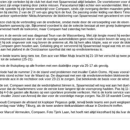
ezien zijn verleden bij de club het duel met Spaarnestad altijd beladen. De voortekenen voor
oest zijn enige training door ziekte missen. Paracetamol blijkt echter een wondermiddel. Met 
ik speelde hij zijn beste wedstrijd voor Compaen, sinds zijn overgang dertien maanden gele
en bij slechts 2 van de 27 set-ups ging hij in de fout. De passing onder leiding van libero Ti
ardoor spelverdeler Nikita Artamonov de blokkering van Spaarnestad met gevarieerd en snel 
eze club bij de verbreding van de eredivisie, omdat mede door de versoepeling van de eise
aarlem aanwezig zijn. Bijkomend voordeel is dat de selectie bestaat uit een groep buitengew
aarnestad heeft de toekomst, maar Compaen had zaterdag het heden.
ers in de eerste set was diagonaal Teun van de Wassenberg. Met zijn lengte moest hij eerder 
ntunnel oppassen dat er voor de overige automobilisten geen rode kruizen boven de weg zo
kt hij ook ongeveer ook nog boven de antenne uit. Als bij hem alles klopte, was er voor de blo
Compaen geen houden aan. Gelukkig ging er serverend bij Spaarnestad nogal wat mis en ook
aan het plafond in de Oostzaanse sporthal dat niet op eredivisieniveau is.
 beide teams lang niets toe. Een ace van Milan Muijs bracht bij 21-19 het verschil op twee 
ot de setwinst (25-21).
ste de thuisploeg op alle fronten met een duidelijke zege via 25-17 als gevolg.
iode had de nummer 2 in de stand veel problemen met invaller Calvin Ooms. Hij was vooral v
oints stond echter Ivar de Waard op. De diagonaal met een rijk eredivisieverleden blokkeerd
terende ace in de rechtdoor ook voor 23-21 te zorgen. Dat betekende de basis voor de winst
rde set. Compaen weet dat de wedstrijdwinst binnen is, Spaarnestad wil nog wat aan het duel
oor dat de Haarlemmers voor de eerste keer langere tijd de voorsprong hadden. Pas bij 11-
ij 4-0 de gasten alle illusies op een sportieve promotie verliezen. Het is de korte service va
invaller Joost van Anrooij die dan voor de voordelige marge zorgen. Na 20-18 wandelt Com
houdt Compaen de afstand tot koploper Pegasus gelijk, terwijl beide teams een punt weglopen 
dag naar Volley Tilburg, als de twee andere titelkandidaten elkaar in Dordrecht treffen.
r Marcel Vermeulen, Compaen. Foto Tjerk Laan, het hoeft niet altijd kiezelhard bij dia Ivar 