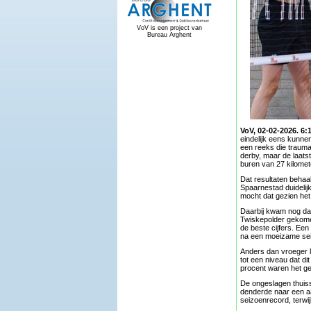
VoV is een project van
Bureau Arghent
VoV, 02-02-2026. 6:
eindelijk eens kunn
een reeks die trauma
derby, maar de laats
buren van 27 kilome
Dat resultaten behaa
Spaarnestad duidelijk
mocht dat gezien het 
Daarbij kwam nog da
Twiskepolder gekomen
de beste cijfers. Een
na een moeizame sei
Anders dan vroeger l
tot een niveau dat di
procent waren het ge
De ongeslagen thuiss
denderde naar een aa
seizoenrecord, terwij