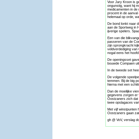
Voor Jary Kroon is g
ongunstig, want hij m
medicamenten in de m
procent in de aanval 
helemaal op orde, wa
De bond lonkt naar d
aan de Sportweg in H
ijverige spelers. Sp
Een van die blikvang
passeren van de Coe
zijn sprongkracht kij
veldverdediging van 
nogal eens het hoofd 
De openingsset gaven
bouwde Compaen uit t
In de tweede set heer
De volgende speelper
temmen. Bij de big p
hierna met een schit
Dan de moeilijke vie
gegevens zorgen er v
Oostzaners zich dat b
twee opslagaces van 
Met vijf winstpunten 
Oostzaners gaan zater
gh @ VoV, verslag doo