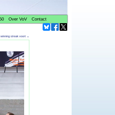
50
Over VoV
Contact
winning streak voort
→