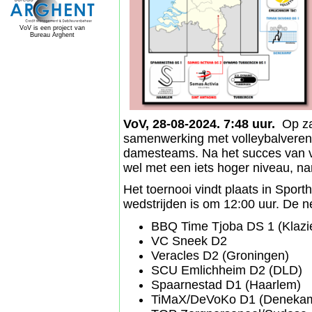
VoV is een project van
Bureau Arghent
VoV, 28-08-2024. 7:48 uur.
Op zat
samenwerking met volleybalvereni
damesteams. Na het succes van vor
wel met een iets hoger niveau, nam
Het toernooi vindt plaats in Sport
wedstrijden is om 12:00 uur. De ne
BBQ Time Tjoba DS 1 (Klazi
VC Sneek D2
Veracles D2 (Groningen)
SCU Emlichheim D2 (DLD)
Spaarnestad D1 (Haarlem)
TiMaX/DeVoKo D1 (Deneka