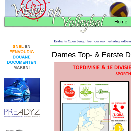
Home
←
Brabants Open Jeugd Toernooi voor herhaling vatbaa
Dames Top- & Eerste Di