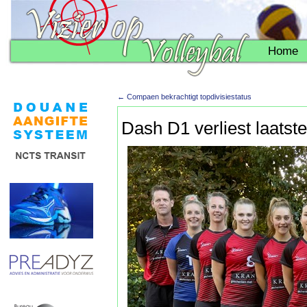
Home
←
Compaen bekrachtigt topdivisiestatus
Dash D1 verliest laatste