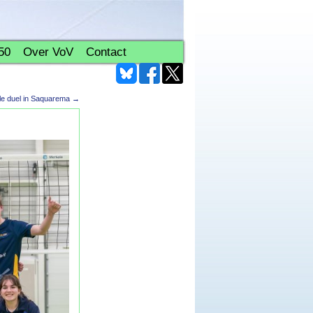
50
Over VoV
Contact
le duel in Saquarema
→