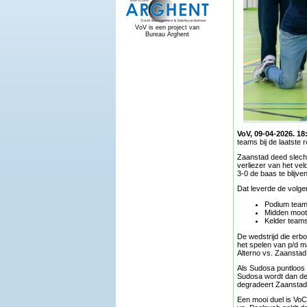
VoV is een project van
Bureau Arghent
VoV, 09-04-2026. 18
teams bij de laatste 
Zaanstad deed slecht
verliezer van het ve
3-0 de baas te blijven
Dat leverde de volg
Podium team
Midden moot: 
Kelder team
De wedstrijd die erb
het spelen van p/d m
Alterno vs. Zaanstad 
Als Sudosa puntloos b
Sudosa wordt dan de p
degradeert Zaanstad
Een mooi duel is VoC