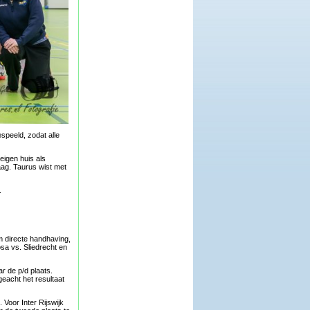
speeld, zodat alle
eigen huis als
ag. Taurus wist met
.
m directe handhaving,
sa vs. Sliedrecht en
r de p/d plaats.
geacht het resultaat
Voor Inter Rijswijk