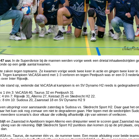
:47 uur.
In de Superdivisie bij de mannen werden vorige week een drietal inhaalwedstrijden ge
ronde op een gelijk aantal kwamen.
e zaken tegen topteams. Ze kwamen vorige week twee keer in actie en gingen twee keer in 
ld. Tegen kampioen VoCASA werd met 1-3 verloren en tegen Peelpush was er een 0-3 nederla
 over Inter Rijswijk.
ende stand op, wetende dat VoCASA al kampioen is en SV Dynamo H2 reeds is gedegradeerd
s 1 t/m 3: VoCASA 40, Taurus 32 en Peelpush 31
4 t/m 7: Rijswijk 31, Alterno 27, Keistad 25 en Sliedrecht H2 22.
s: 8 t/m 10: Sudosa 20, Zaanstad 18 en SV Dynamo H2 9
oven uitspringt voor aanstaande zaterdag is Sudosa vs. Sliedrecht Sport H2. Daar gaat het o
aar het kan ook nog zomaar om niet te degraderen gaan. Hier lopen met de wedstrijden Sudo
meerdere scenario’s door elkaar die volledig afhankelijk zijn van winnen of verliezen.
lijft en Zaanstad in Apeldoorn tegen Alterno een driepunter weet te scoren gaat Zaanstad naa
loeg van de rekening. Blijft Sliedrecht Sport H2 puntloos dan komen zij op de p/d plaats, on
 dan.
ASA vs. Taurus, de nummer één vs. de nummer twee. Een mooie afsluiting voor beide teams. 