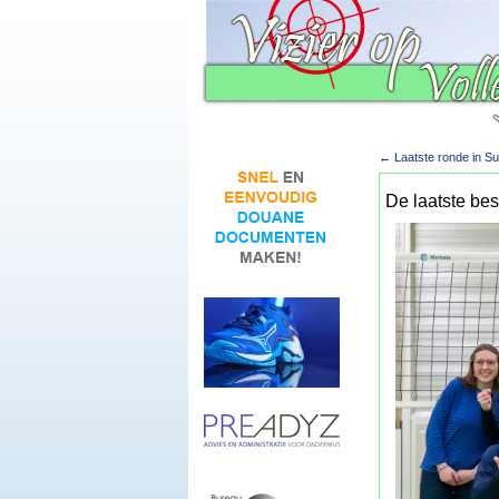
←
Laatste ronde in S
De laatste be