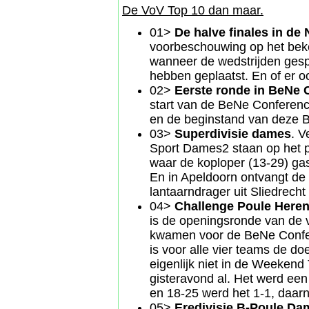
De VoV Top 10 dan maar.
01>
De halve finales in de
voorbeschouwing op het bek
wanneer de wedstrijden gesp
hebben geplaatst. En of er oo
02>
Eerste ronde in BeNe 
start van de BeNe Conference
en de beginstand van deze B
03>
Superdivisie dames
. V
Sport Dames2 staan op het 
waar de koploper (13-29) gas
En in Apeldoorn ontvangt de 
lantaarndrager uit Sliedrecht 
04>
Challenge Poule Here
is de openingsronde van de v
kwamen voor de BeNe Confer
is voor alle vier teams de do
eigenlijk niet in de Weeken
gisteravond al. Het werd een
en 18-25 werd het 1-1, daar
05>
Eredivisie
B-Poule Da