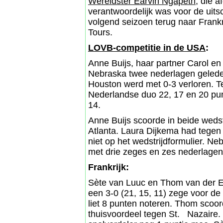
Wereldster Earvin Ngapeth
, die 
verantwoordelijk was voor de uits
volgend seizoen terug naar Frankr
Tours.
LOVB-competitie in de USA
:
Anne Buijs, haar partner Carol e
Nebraska twee nederlagen gelede
Houston werd met 0-3 verloren. T
Nederlandse duo 22, 17 en 20 pu
14.
Anne Buijs scoorde in beide wedst
Atlanta. Laura Dijkema had tegen
niet op het wedstrijdformulier. Ne
met drie zeges en zes nederlagen
Frankrijk:
Sète van Luuc en Thom van der En
een 3-0 (21, 15, 11) zege voor d
liet 8 punten noteren. Thom scoo
thuisvoordeel tegen St. Nazaire.