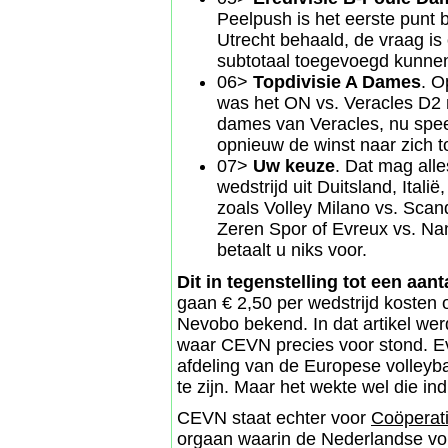
Peelpush is het eerste punt 
Utrecht behaald, de vraag is 
subtotaal toegevoegd kunne
06>
Topdivisie A Dames
. O
was het ON vs. Veracles D2 
dames van Veracles, nu spee
opnieuw de winst naar zich 
07>
Uw keuze
. Dat mag alle
wedstrijd uit Duitsland, Itali
zoals Volley Milano vs. Scand
Zeren Spor of Evreux vs. Nan
betaalt u niks voor.
Dit in tegenstelling tot een aan
gaan € 2,50 per wedstrijd kosten 
Nevobo bekend. In dat artikel w
waar CEVN precies voor stond. E
afdeling van de Europese volleyb
te zijn. Maar het wekte wel die ind
CEVN staat echter voor
Coöperati
orgaan waarin de Nederlandse vol