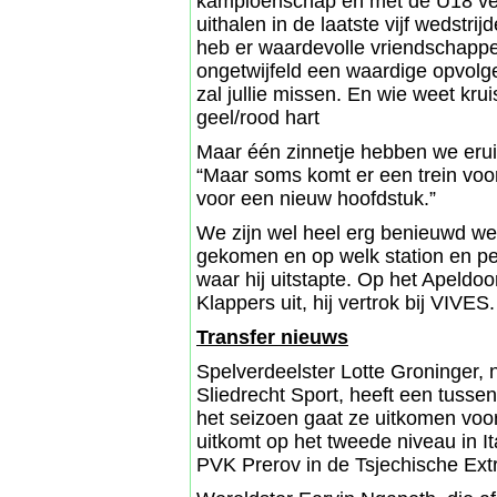
kampioenschap en met de U18 ver
uithalen in de laatste vijf wedstr
heb er waardevolle vriendschap
ongetwijfeld een waardige opvolge
zal jullie missen. En wie weet kru
geel/rood hart
Maar één zinnetje hebben we eruit
“Maar soms komt er een trein voorb
voor een nieuw hoofdstuk.”
We zijn wel heel erg benieuwd wel
gekomen en op welk station en pe
waar hij uitstapte. Op het Apeldoo
Klappers uit, hij vertrok bij VIVES.
Transfer nieuws
Spelverdeelster Lotte Groninger, n
Sliedrecht Sport, heeft een tussen
het seizoen gaat ze uitkomen voor
uitkomt op het tweede niveau in It
PVK Prerov in de Tsjechische Extr