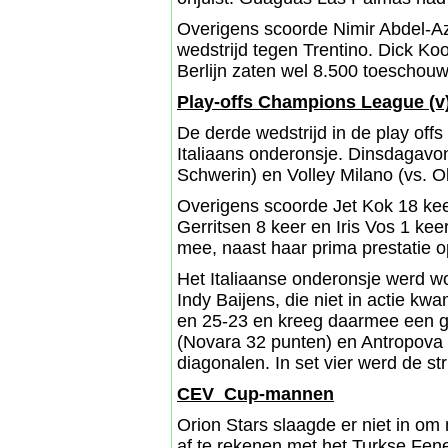
Overigens scoorde Nimir Abdel-Az
wedstrijd tegen Trentino. Dick Ko
Berlijn zaten wel 8.500 toeschouw
Play-offs Champions League (v
De derde wedstrijd in de play of
Italiaans onderonsje. Dinsdagav
Schwerin) en Volley Milano (vs. 
Overigens scoorde Jet Kok 18 kee
Gerritsen 8 keer en Iris Vos 1 kee
mee, naast haar prima prestatie 
Het Italiaanse onderonsje werd w
Indy Baijens, die niet in actie k
en 25-23 en kreeg daarmee een go
(Novara 32 punten) en Antropova 
diagonalen. In set vier werd de st
CEV Cup-mannen
Orion Stars slaagde er niet in om 
af te rekenen met het Turkse Fen