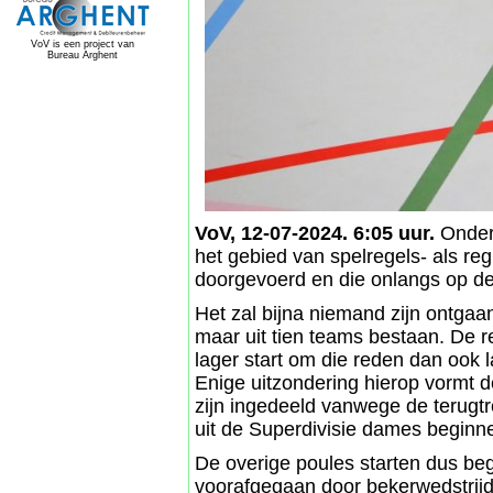
VoV is een project van
Bureau Arghent
VoV, 12-07-2024. 6:05 uur.
Onders
het gebied van spelregels- als r
doorgevoerd en die onlangs op d
Het zal bijna niemand zijn ontgaa
maar uit tien teams bestaan. De r
lager start om die reden dan ook l
Enige uitzondering hierop vormt d
zijn ingedeeld vanwege de terugtr
uit de Superdivisie dames begin
De overige poules starten dus beg
voorafgegaan door bekerwedstrij