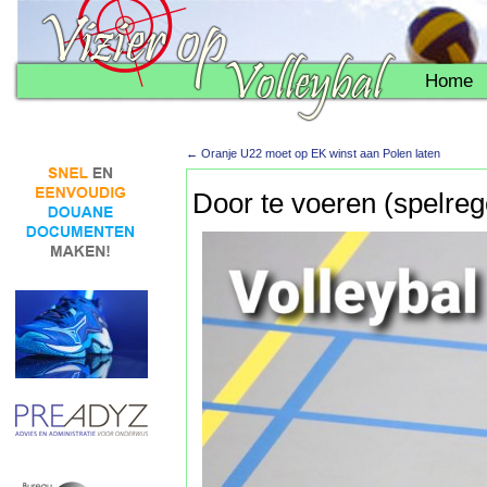
Home
←
Oranje U22 moet op EK winst aan Polen laten
Door te voeren (spelreg