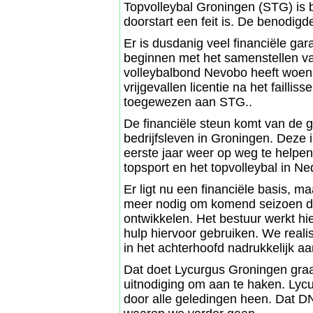
Topvolleybal Groningen (STG) is b
doorstart een feit is. De benodigd
Er is dusdanig veel financiële gar
beginnen met het samenstellen va
volleybalbond Nevobo heeft woe
vrijgevallen licentie na het faill
toegewezen aan STG..
De financiële steun komt van de 
bedrijfsleven in Groningen. Deze
eerste jaar weer op weg te helpen 
topsport en het topvolleybal in Ne
Er ligt nu een financiële basis, ma
meer nodig om komend seizoen de 
ontwikkelen. Het bestuur werkt h
hulp hiervoor gebruiken. We reali
in het achterhoofd nadrukkelijk 
Dat doet Lycurgus Groningen graa
uitnodiging om aan te haken. Lycu
door alle geledingen heen. Dat DNA