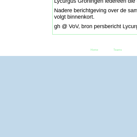
Lycurgus Groningen iedereen die 
Nadere berichtgeving over de same
volgt binnenkort.
gh @ VoV, bron persbericht Lycu
Home
Teams