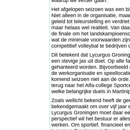
waarop we verder gaan.
Het afgelopen seizoen was een bi
Niet alleen in de organisatie, maa
geleid tot teleurstelling en verdri
maar helaas wel realiteit. Van daa
de finale om het landskampioensc
wat de minimale voorwaarden zij
competitief volleybal te bedrijven
Dit betekent dat Lycurgus Groning
een stevige jas uit doet. Op alle
gehanteerd worden. Bijvoorbeeld 
de werkorganisatie en speellocat
komend seizoen niet aan de orde.
terug naar het Alfa-college Sport
welke belangrijke duels in Martin
Zoals wellicht bekend heeft de g
bekendgemaakt om over vijf jaar e
Lycurgus Groningen moet daar een 
perspectief wil het bestuur er al
werken. Om sportief, financieel en 