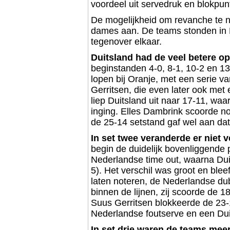
voordeel uit servedruk en blokpun
De mogelijkheid om revanche te 
dames aan. De teams stonden in 
tegenover elkaar.
Duitsland had de veel betere o
beginstanden 4-0, 8-1, 10-2 en 13
lopen bij Oranje, met een serie v
Gerritsen, die even later ook met
liep Duitsland uit naar 17-11, wa
inging. Elles Dambrink scoorde 
de 25-14 setstand gaf wel aan dat
In set twee veranderde er niet v
begin de duidelijk bovenliggende pa
Nederlandse time out, waarna Duit
5). Het verschil was groot en ble
laten noteren, de Nederlandse du
binnen de lijnen, zij scoorde de 
Suus Gerritsen blokkeerde de 23-
Nederlandse foutserve en een Duit
In set drie waren de teams mee