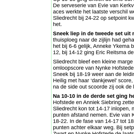
De serveserie van Evie van Kerkv
aces werkte het laatste verschil 
Sliedrecht bij 24-22 op setpoint 
het.
Sneek liep in de tweede set uit 
thuisploeg naar de zijlijn had ge
het bij 6-6 gelijk, Anneke Ykema 
12, bij 14-12 ging Eric Reitsma de 
Sliedrecht bleef een kleine marg
omloopscore van Nynke Hofstede 
Sneek bij 18-19 weer aan de leid
Heilig met haar ‘dankjewel’ score,
na de side out scoorde zij ook de
Na 10-10 in de derde set ging het
Hofstede en Anniek Siebring zett
Sliedrecht kon tot 14-17 inlopen,
punten afstand nemen. Evie van 
18-22. In de fase van 14-17 tot 1
punten achter elkaar weg. Bij se
Zwart en Nynke Hofstede de laats