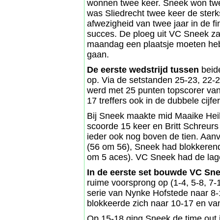
wonnen twee keer. Sneek won twee
was Sliedrecht twee keer de sterks
afwezigheid van twee jaar in de f
succes. De ploeg uit VC Sneek za
maandag een plaatsje moeten heb
gaan.
De eerste wedstrijd tussen
beid
op. Via de setstanden 25-23, 22-
werd met 25 punten topscorer van
17 treffers ook in de dubbele cijfer
Bij Sneek maakte mid Maaike Heil
scoorde 15 keer en Britt Schreur
ieder ook nog boven de tien. Aan
(56 om 56), Sneek had blokkerend
om 5 aces). VC Sneek had de lage
In de eerste set bouwde VC Sn
ruime voorsprong op (1-4, 5-8, 7-
serie van Nynke Hofstede naar 8-
blokkeerde zich naar 10-17 en van
Op 15-18 ging Sneek de time out i