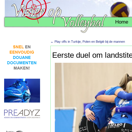
Home
←
Play offs in Turkije, Polen en België bij de mannen
Eerste duel om landstit