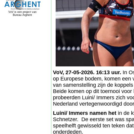
VoV is een project van
Bureau Arghent
VoV, 27-05-2026. 16:13 uur.
In Os
op Europese bodem, komen een vi
van samenstelling zijn de koppel
Beide komen op dit toernooi voor he
probeerden Luini/ Immers zich voo
Nederland vertegenwoordigd doo
Luini/ Immers namen het
in de k
Schnetzer. De eerste set was spa
speelhelft gewisseld ten teken da
onderdeden.