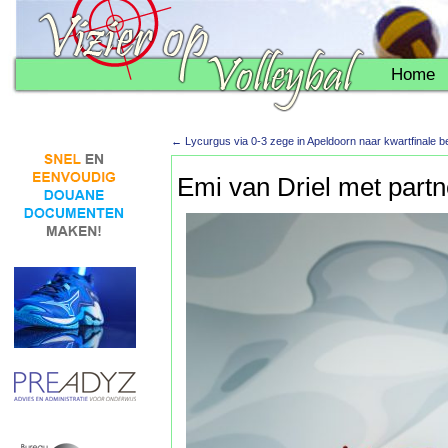
Home
←
Lycurgus via 0-3 zege in Apeldoorn naar kwartfinale b
Emi van Driel met partn