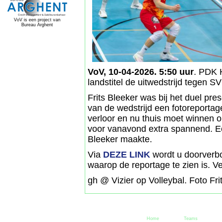
VoV is een project van
Bureau Arghent
VoV, 10-04-2026. 5:50 uur
. PDK 
landstitel de uitwedstrijd tegen 
Frits Bleeker was bij het duel pres
van de wedstrijd een fotoreporta
verloor en nu thuis moet winnen 
voor vanavond extra spannend. Ee
Bleeker maakte.
Via
DEZE LINK
wordt u doorverb
waarop de reportage te zien is. Vee
gh @ Vizier op Volleybal. Foto Fri
Home
Teams