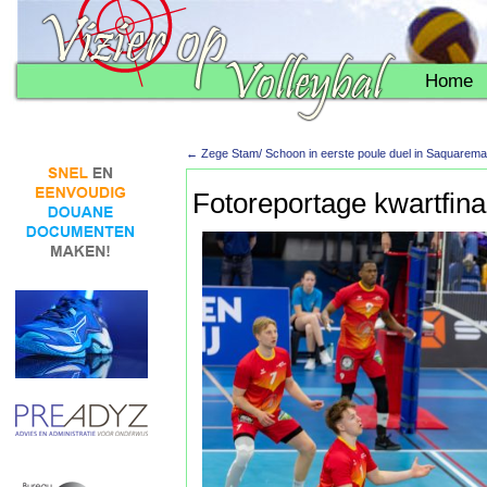
Home
←
Zege Stam/ Schoon in eerste poule duel in Saquarema
Fotoreportage kwartfi