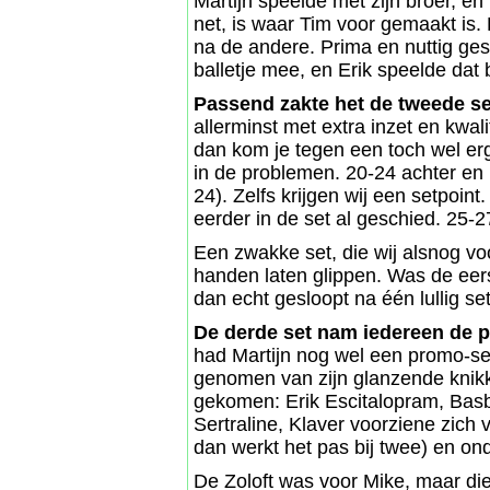
Martijn speelde met zijn broer, en
net, is waar Tim voor gemaakt is. E
na de andere. Prima en nuttig ge
balletje mee, en Erik speelde dat 
Passend zakte het de tweede se
allerminst met extra inzet en kwal
dan kom je tegen een toch wel er
in de problemen. 20-24 achter en M
24). Zelfs krijgen wij een setpoin
eerder in de set al geschied. 25-2
Een zwakke set, die wij alsnog vo
handen laten glippen. Was de eer
dan echt gesloopt na één lullig set
De derde set nam iedereen de p
had Martijn nog wel een promo-setj
genomen van zijn glanzende knikk
gekomen: Erik Escitalopram, Basb
Sertraline, Klaver voorziene zich 
dan werkt het pas bij twee) en o
De Zoloft was voor Mike, maar die