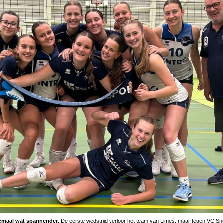
lemaal wat spannender
. De eerste wedstrijd verloor het team van Limes, maar tegen VC 