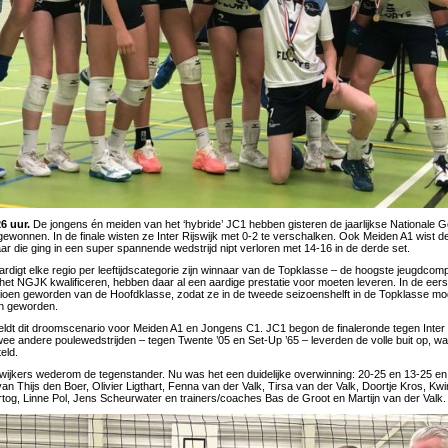
6 uur.
De jongens én meiden van het ‘hybride’ JC1 hebben gisteren de jaarlijkse Nationale 
onnen. In de finale wisten ze Inter Rijswijk met 0-2 te verschalken. Ook Meiden A1 wist de
ar die ging in een super spannende wedstrijd nipt verloren met 14-16 in de derde set.
digt elke regio per leeftijdscategorie zijn winnaar van de Topklasse – de hoogste jeugdcompeti
het NGJK kwalificeren, hebben daar al een aardige prestatie voor moeten leveren. In de eerst
ioen geworden van de Hoofdklasse, zodat ze in de tweede seizoenshelft in de Topklasse m
en geworden.
 geldt dit droomscenario voor Meiden A1 en Jongens C1. JC1 begon de finaleronde tegen Inter 
 twee andere poulewedstrijden – tegen Twente ’05 en Set-Up ’65 – leverden de volle buit op, w
eld.
wijkers wederom de tegenstander. Nu was het een duidelijke overwinning: 20-25 en 13-25 e
an Thijs den Boer, Olivier Ligthart, Fenna van der Valk, Tirsa van der Valk, Doortje Kros, Kwint
og, Linne Pol, Jens Scheurwater en trainers/coaches Bas de Groot en Martijn van der Valk.