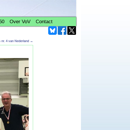
50
Over VoV
Contact
s nr. 4 van Nederland
→