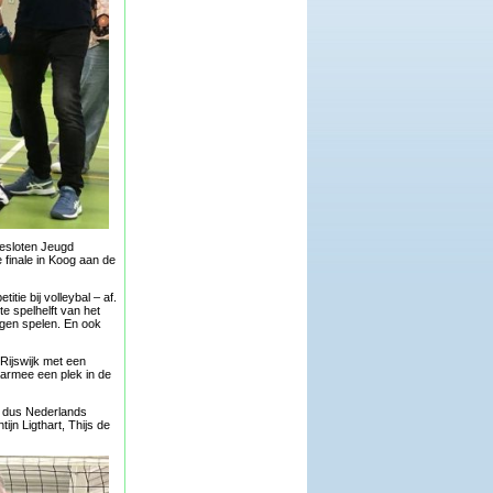
Gesloten Jeugd
 finale in Koog aan de
tie bij volleybal – af.
e spelhelft van het
ogen spelen. En ook
Rijswijk met een
aarmee een plek in de
n dus Nederlands
ijn Ligthart, Thijs de