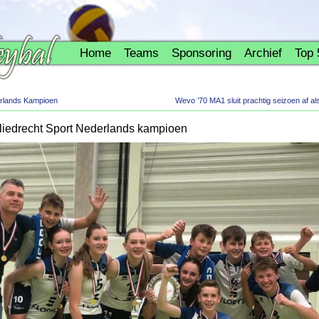
Home
Teams
Sponsoring
Archief
Top 
lands Kampioen
Wevo ’70 MA1 sluit prachtig seizoen af al
iedrecht Sport Nederlands kampioen