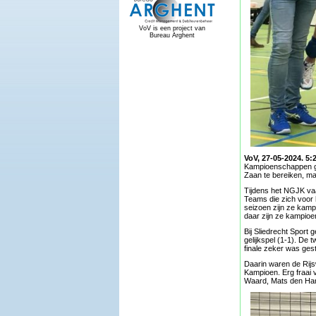
VoV is een project van
Bureau Arghent
VoV, 27-05-2024. 5:2
Kampioenschappen gew
Zaan te bereiken, ma
Tijdens het NGJK vaar
Teams die zich voor 
seizoen zijn ze kamp
daar zijn ze kampio
Bij Sliedrecht Sport
gelijkspel (1-1). De
finale zeker was gest
Daarin waren de Rijs
Kampioen. Erg fraai v
Waard, Mats den Hart