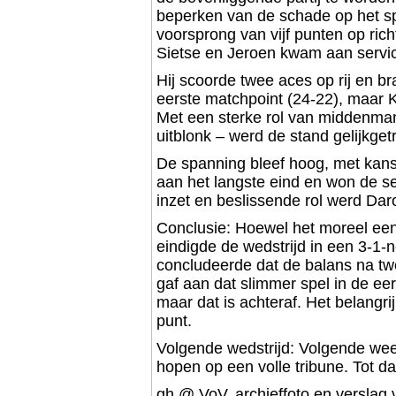
beperken van de schade op het s
voorsprong van vijf punten op rich
Sietse en Jeroen kwam aan servic
Hij scoorde twee aces op rij en br
eerste matchpoint (24-22), maar K
Met een sterke rol van middenman
uitblonk – werd de stand gelijkge
De spanning bleef hoog, met kanse
aan het langste eind en won de se
inzet en beslissende rol werd Daro
Conclusie: Hoewel het moreel een 
eindigde de wedstrijd in een 3-1
concludeerde dat de balans na twe
gaf aan dat slimmer spel in de ee
maar dat is achteraf. Het belangrij
punt.
Volgende wedstrijd: Volgende wee
hopen op een volle tribune. Tot da
gh @ VoV, archieffoto en verslag 