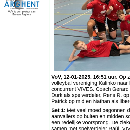
VoV is een project van
Bureau Arghent
VoV, 12-01-2025. 16:51 uur.
Op za
volleybal vereniging Kalinko naar 
concurrent VIVES. Coach Gerard b
Durk als spelverdeler, Rens R. op
Patrick op mid en Nathan als liber
Set 1
: Met veel moed begonnen d
aanvallers op buiten en midden 
een redelijke voorsprong. De zie
samen met spelverdeler Raúl. VI