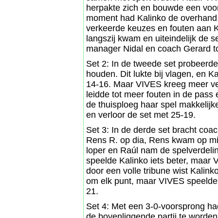
herpakte zich en bouwde een voor
moment had Kalinko de overhand,
verkeerde keuzes en fouten aan K
langszij kwam en uiteindelijk de 
manager Nidal en coach Gerard t
Set 2: In de tweede set probeerd
houden. Dit lukte bij vlagen, en K
14-16. Maar VIVES kreeg meer ve
leidde tot meer fouten in de pass
de thuisploeg haar spel makkelijke
en verloor de set met 25-19.
Set 3: In de derde set bracht coa
Rens R. op dia, Rens kwam op mid 
loper en Raúl nam de spelverdelin
speelde Kalinko iets beter, maar
door een volle tribune wist Kalin
om elk punt, maar VIVES speelde k
21.
Set 4: Met een 3-0-voorsprong ha
de bovenliggende partij te worden 