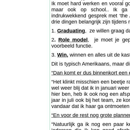
Ik moet hard werken en vooral go
maar ook op school.. Ik ga e
indrukwekkend gesprek met ‘the A
drie dingen belangrijk zijn tijdens
1.
Graduating
, ze willen graag da
2
.
Role model
, je moet je gep
voorbeeld functie.
3.
Win
,
winnen en alles uit de kas
Dit is typisch Amerikaans, maar di
“Dan komt er dus binnenkort een 
“Het klinkt misschien een beetje 
wel weer blij dat ik in januari wee
hier ben, heb ik ook nog een afs
jaar in juli ook bij het team, ze
vandaar dat ik haar ga ontmoeten
“En voor de rest nog grote planne
“Natuurlijk ga ik nog een paar k