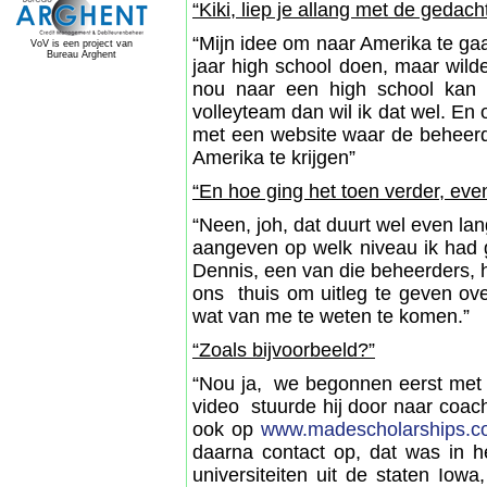
“Kiki, liep je allang met de gedac
“Mijn idee om naar Amerika te gaa
VoV is een project van
Bureau Arghent
jaar high school doen, maar wilde
nou naar een high school kan 
volleyteam dan wil ik dat wel. 
met een website waar de beheer
Amerika te krijgen”
“En hoe ging het toen verder, eve
“Neen, joh, dat duurt wel even lan
aangeven op welk niveau ik had 
Dennis, een van die beheerders, h
ons thuis om uitleg te geven ov
wat van me te weten te komen.”
“Zoals bijvoorbeeld?”
“Nou ja, we begonnen eerst met vi
video stuurde hij door naar coac
ook op
www.madescholarships.c
daarna contact op, dat was in h
universiteiten uit de staten Iowa,