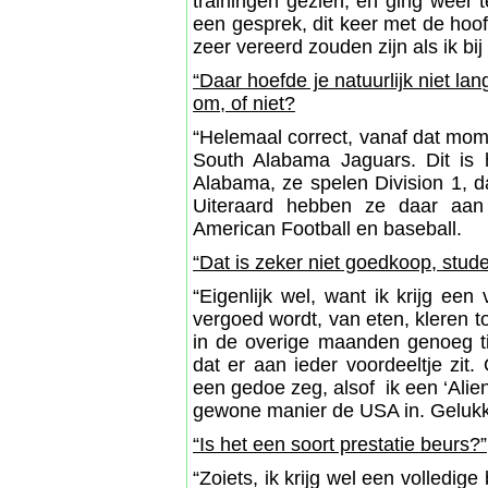
trainingen gezien, en ging weer 
een gesprek, dit keer met de ho
zeer vereerd zouden zijn als ik bi
“Daar hoefde je natuurlijk niet la
om, of niet?
“Helemaal correct, vanaf dat mom
South Alabama Jaguars. Dit is 
Alabama, ze spelen Division 1, d
Uiteraard hebben ze daar aan 
American Football en baseball.
“Dat is zeker niet goedkoop, stud
“Eigenlijk wel, want ik krijg een
vergoed wordt, van eten, kleren 
in de overige maanden genoeg tij
dat er aan ieder voordeeltje zit
een gedoe zeg, alsof ik een ‘Alie
gewone manier de USA in. Gelukkig
“Is het een soort prestatie beurs?”
“Zoiets, ik krijg wel een volledi