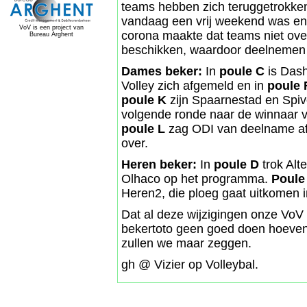
teams hebben zich teruggetrokken
vandaag een vrij weekend was en 
VoV is een project van
corona maakte dat teams niet over
Bureau Arghent
beschikken, waardoor deelnemen v
Dames beker:
In
poule C
is Dash
Volley zich afgemeld en in
poule 
poule K
zijn Spaarnestad en Spivo 
volgende ronde naar de winnaar 
poule L
zag ODI van deelname af,
over.
Heren beker:
In
poule D
trok Alte
Olhaco op het programma.
Poule
Heren2, die ploeg gaat uitkomen 
Dat al deze wijzigingen onze Vo
bekertoto geen goed doen hoeven w
zullen we maar zeggen.
gh @ Vizier op Volleybal.