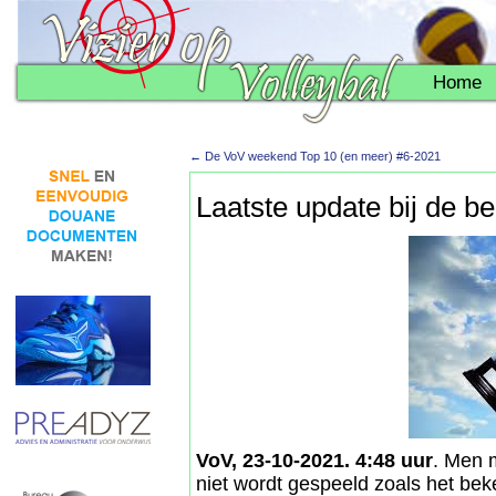
Home
←
De VoV weekend Top 10 (en meer) #6-2021
Laatste update bij de b
VoV, 23-10-2021. 4:48 uur
. Men m
niet wordt gespeeld zoals het bek