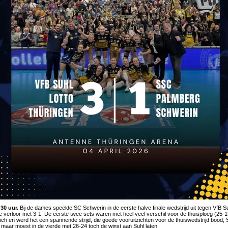
:30 uur.
Bij de dames speelde SC Schwerin in de eerste halve finale wedstrijd uit tegen VfB S
e verloor met 3-1. De eerste twee sets waren met heel veel verschil voor de thuisploeg (25-
ich en werd het een spannende strijd, die goede vooruitzichten voor de thuiswedstrijd bood,
 maar moest in de vierde met 26-24 toch de winst aan Suhl laten.