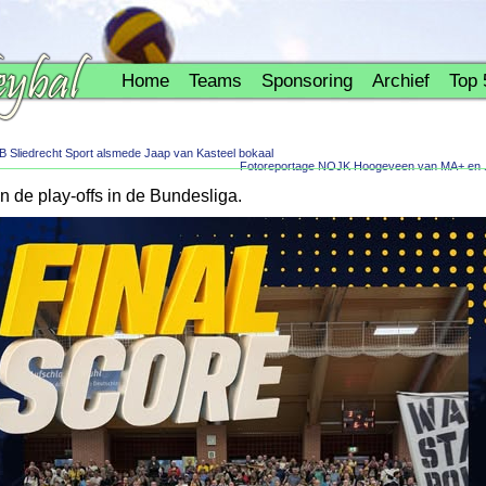
Home
Teams
Sponsoring
Archief
Top 
B Sliedrecht Sport alsmede Jaap van Kasteel bokaal
Fotoreportage NOJK Hoogeveen van MA+ en J
 de play-offs in de Bundesliga.