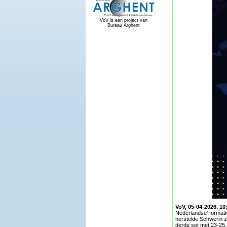
VoV is een project van
Bureau Arghent
VoV, 05-04-2026, 10
Nederlandse’ formati
herstelde Schwerin z
derde set met 23-25,