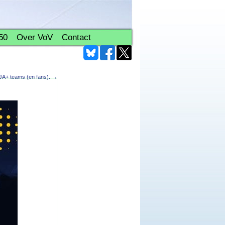
50
Over VoV
Contact
A+ teams (en fans).
→