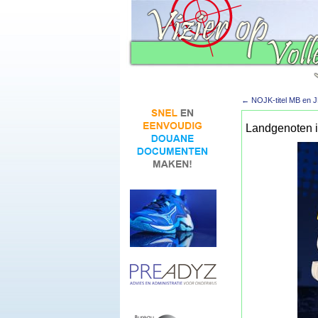
←
NOJK-titel MB en J
Landgenoten in