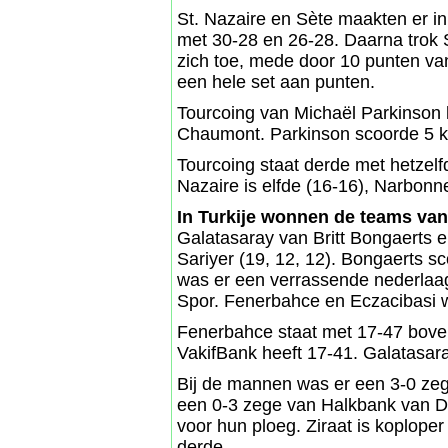
St. Nazaire en Sète maakten er in
met 30-28 en 26-28. Daarna trok 
zich toe, mede door 10 punten van
een hele set aan punten.
Tourcoing van Michaël Parkinson l
Chaumont. Parkinson scoorde 5 k
Tourcoing staat derde met hetzelf
Nazaire is elfde (16-16), Narbonn
In Turkije wonnen de teams va
Galatasaray van Britt Bongaerts 
Sariyer (19, 12, 12). Bongaerts sc
was er een verrassende nederlaag
Spor. Fenerbahce en Eczacibasi 
Fenerbahce staat met 17-47 boven
VakifBank heeft 17-41. Galatasara
Bij de mannen was er een 3-0 zeg
een 0-3 zege van Halkbank van D
voor hun ploeg. Ziraat is koplope
derde.