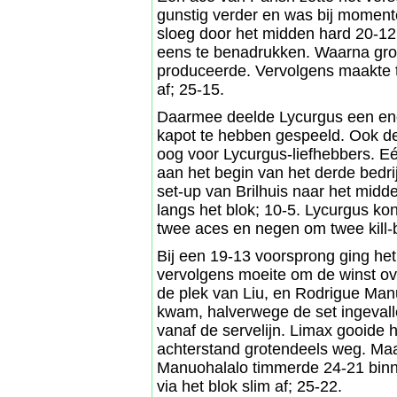
gunstig verder en was bij momente
sloeg door het midden hard 20-12
eens te benadrukken. Waarna gro
produceerde. Vervolgens maakte to
af; 25-15.
Daarmee deelde Lycurgus een enorm
kapot te hebben gespeeld. Ook de 
oog voor Lycurgus-liefhebbers. E
aan het begin van het derde bed
set-up van Brilhuis naar het midd
langs het blok; 10-5. Lycurgus kon
twee aces en negen om twee kill-bl
Bij een 19-13 voorsprong ging het
vervolgens moeite om de winst over
de plek van Liu, en Rodrigue Manu
kwam, halverwege de set ingeval
vanaf de servelijn. Limax gooide he
achterstand grotendeels weg. Maa
Manuohalalo timmerde 24-21 binne
via het blok slim af; 25-22.