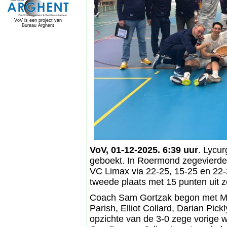
VoV is een project van
Bureau Arghent
VoV, 01-12-2025. 6:39 uur
. Lycur
geboekt. In Roermond zegevierde 
VC Limax via 22-25, 15-25 en 22-
tweede plaats met 15 punten uit z
Coach Sam Gortzak begon met Mart
Parish, Elliot Collard, Darian Pic
opzichte van de 3-0 zege vorige