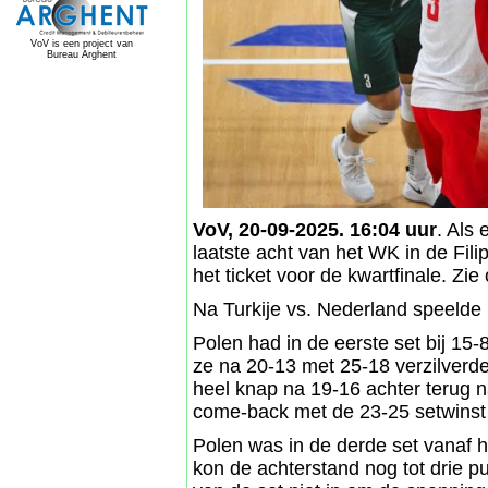
VoV is een project van
Bureau Arghent
VoV, 20-09-2025. 16:04 uur
. Als 
laatste acht van het WK in de Fili
het ticket voor de kwartfinale. Z
Na Turkije vs. Nederland speelde
Polen had in de eerste set bij 1
ze na 20-13 met 25-18 verzilverd
heel knap na 19-16 achter terug n
come-back met de 23-25 setwinst 
Polen was in de derde set vanaf h
kon de achterstand nog tot drie p