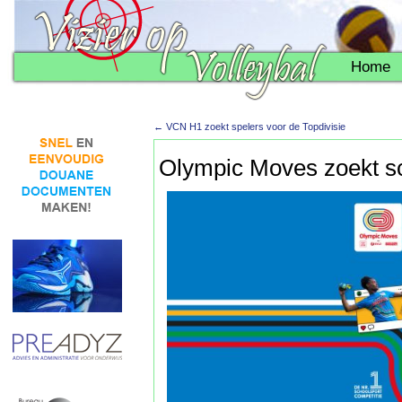
Home
←
VCN H1 zoekt spelers voor de Topdivisie
Olympic Moves zoekt sch