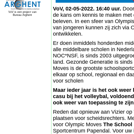
VoV, 02-05-2022. 16:40 uur.
Door 
VoV is een project van
de kans om kennis te maken met di
Bureau Arghent
beleven. In een sfeer van Olympi
van jongeren kunnen zij zich via 
ontwikkelen.
Er doen inmiddels honderden midd
alle middelbare scholen in Nederl
NOC*NSF, is sinds 2003 uitgegroe
land. Gezonde Generatie is sind
Moves is de grootste schoolsportc
elkaar op school, regionaal en d
voor scholen
Maar ieder jaar is het ook weer
casu bij het volleybal, voldoend
ook weer van toepassing te zijn
Reden dat opnieuw aan Vizier op 
plaatsen voor scheidsrechters. M
voor Olympic Moves
The School F
Sportcentrum Papendal. Voor uw 