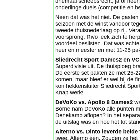
driemaal scheepsrecht, ja of ne
onderlinge duels (competitie en 
Neen dat was het niet. De gasten 
seizoen met de winst vandoor teg
tweede thuisnederlaag op rij. Ve
voorsprong, Rivo leek zich te her
voordeel beslisten. Dat was echter
heer en meester en met 11-25 pakt
Sliedrecht Sport Dames2 en V
Superdivisie uit. De thuisploeg b
De eerste set pakten ze met 25-2
komen, maar bleef er wel bij de fi
kon hekkensluiter Sliedrecht Sport
Knap werk!
DeVoKo vs. Apollo 8 Dames2
wa
Borne nam DeVoKo alle punten m
Denekamp aflopen? In het separaa
de uitslag was en hoe het tot stan
Alterno vs. Dinto leverde beide
twee, Alterno één. Zouden ze het