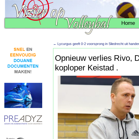
Home
←
Lycurgus geeft 0-2 voorsprong in Sliedrecht uit hande
Opnieuw verlies Rivo, 
koploper Keistad .