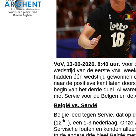
VoV is een project van
Bureau Arghent
VoV, 13-06-2026. 8:40 uur
. Voor 
wedstrijd van de eerste VNL-week
hadden één wedstrijd gewonnen en
naar de positieve kant laten doors
begin van het derde duel. Al ware
met Servië voor de Belgen en de 
België vs. Servië
België leed tegen Servië, dat op 
de
(12
), een 1-3 nederlaag. Onze 
Servische fouten en konden allee
In de andere drie bleef België me