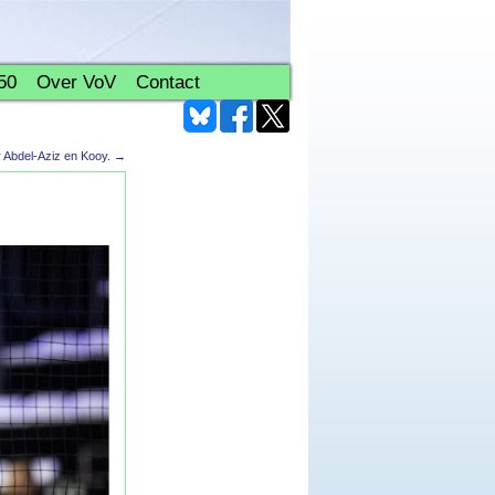
50
Over VoV
Contact
 Abdel-Aziz en Kooy.
→