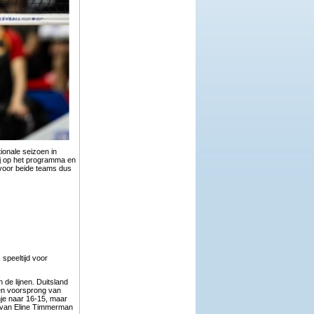
onale seizoen in
ij op het programma en
 voor beide teams dus
speeltijd voor
de lijnen. Duitsland
een voorsprong van
nje naar 16-15, maar
ok van Eline Timmerman