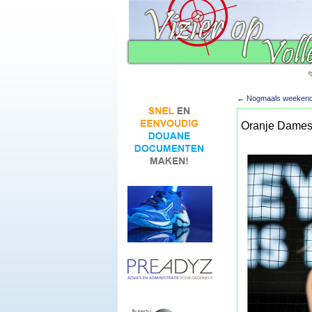
←
Nogmaals weekend t
Oranje Dames 