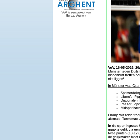
VoV is een project van
Bureau Arghent
VoV, 16-05-2026. 20
Münster tegen Duitsl
binnenkort treffen b
niet liggen!
In Münster was Oran
Spelverdelin
Libero’s: Pi
Diagonalen: 
Passer Loper
Midspeelster
Oranje wisselde freq
allemaal. Tenminste
In de openingsset h
maakte gelijk via ee
twee punten (10-12),
de gelijkmaker bleef