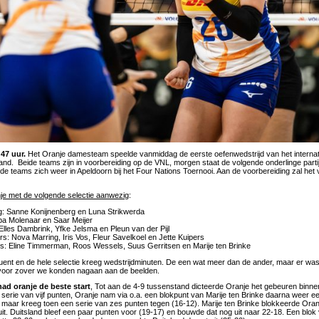
:47 uur.
Het Oranje damesteam speelde vanmiddag de eerste oefenwedstrijd van het internati
and. Beide teams zijn in voorbereiding op de VNL, morgen staat de volgende onderlinge part
eide teams zich weer in Apeldoorn bij het Four Nations Toernooi. Aan de voorbereiding zal het
je met de volgende selectie aanwezig
:
g: Sanne Konijnenberg en Luna Strikwerda
ppa Molenaar en Saar Meijer
Elles Dambrink, Yfke Jelsma en Pleun van der Pijl
s: Nova Marring, Iris Vos, Fleur Savelkoel en Jette Kuipers
s: Eline Timmerman, Roos Wessels, Suus Gerritsen en Marije ten Brinke
uent en de hele selectie kreeg wedstrijdminuten. De een wat meer dan de ander, maar er was 
 voor zover we konden nagaan aan de beelden.
ad oranje de beste start
, Tot aan de 4-9 tussenstand dicteerde Oranje het gebeuren binnen 
n serie van vijf punten, Oranje nam via o.a. een blokpunt van Marije ten Brinke daarna weer 
 maar kreeg toen een serie van zes punten tegen (16-12). Marije ten Brinke blokkeerde Ora
 uit. Duitsland bleef een paar punten voor (19-17) en bouwde dat nog uit naar 22-18. Een bl