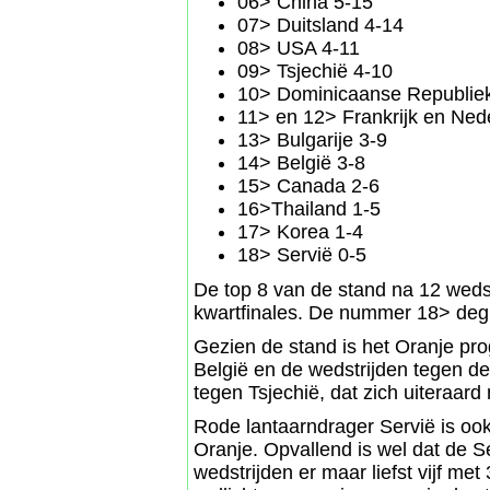
06> China 5-15
07> Duitsland 4-14
08> USA 4-11
09> Tsjechië 4-10
10> Dominicaanse Republiek
11> en 12> Frankrijk en Ned
13> Bulgarije 3-9
14> België 3-8
15> Canada 2-6
16>Thailand 1-5
17> Korea 1-4
18> Servië 0-5
De top 8 van de stand na 12 wedst
kwartfinales. De nummer 18> degr
Gezien de stand is het Oranje pr
België en de wedstrijden tegen de
tegen Tsjechië, dat zich uiteraard
Rode lantaarndrager Servië is oo
Oranje. Opvallend is wel dat de 
wedstrijden er maar liefst vijf me