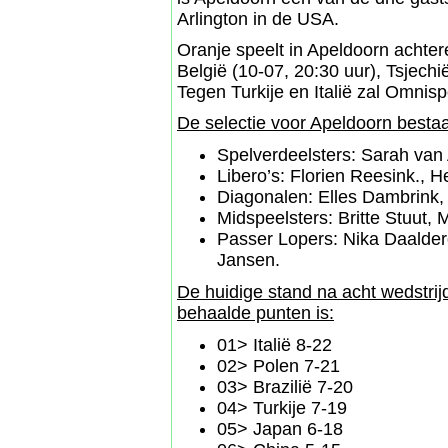
Arlington in de USA.
Oranje speelt in Apeldoorn achter
België (10-07, 20:30 uur), Tsjechië
Tegen Turkije en Italië zal Omnisp
De selectie voor Apeldoorn bestaa
Spelverdeelsters: Sarah van
Libero’s: Florien Reesink., H
Diagonalen: Elles Dambrink,
Midspeelsters: Britte Stuut, 
Passer Lopers: Nika Daaldero
Jansen.
De huidige stand na acht wedstri
behaalde punten is:
01> Italië 8-22
02> Polen 7-21
03> Brazilië 7-20
04> Turkije 7-19
05> Japan 6-18