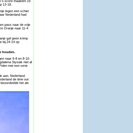
 om 5 score maakten ze
op 13-18.
nje tegen een schier
naar Nederland had
en pass naar de vrije
ze Oranje naar 11-4
ranje gaf geen krimp
 bij 24-14 op
te houden.
gen naar 6-8 en 8-10.
dalena Stysiak niet af
Polen met een serie
ale aan. Nederland
ederland de time out
 beoordeelde het als