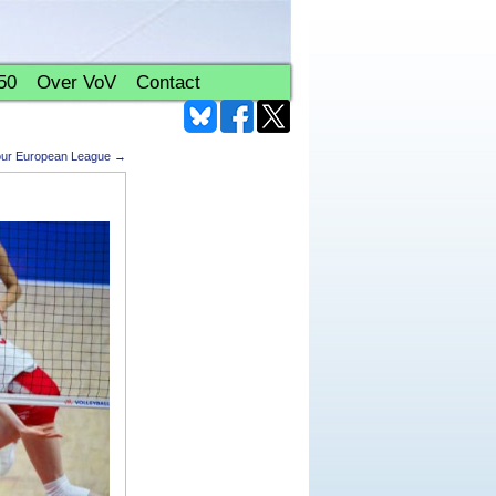
50
Over VoV
Contact
 Four European League
→