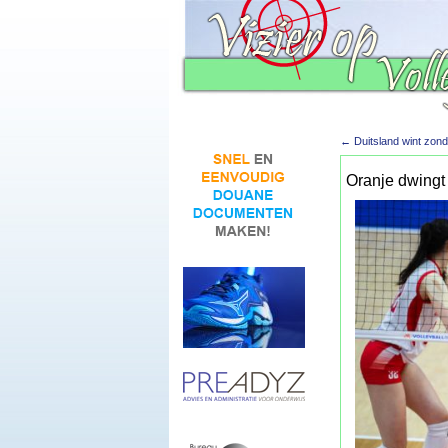
←
Duitsland wint zond
Oranje dwingt 