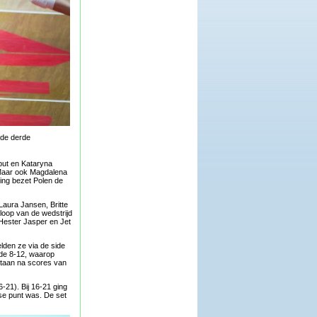
 de derde
oput en Kataryna
 Maar ook Magdalena
king bezet Polen de
Laura Jansen, Britte
 loop van de wedstrijd
 Hester Jasper en Jet
lden ze via de side
 de 8-12, waarop
 staan na scores van
-21). Bij 16-21 ging
se punt was. De set