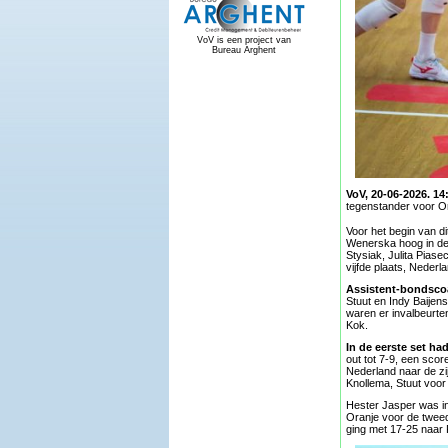
VoV is een project van
Bureau Arghent
VoV, 20-06-2026. 14
tegenstander voor Or
Voor het begin van di
Wenerska hoog in de 
Stysiak, Julita Pias
vijfde plaats, Nederl
Assistent-bondsco
Stuut en Indy Baijens
waren er invalbeurte
Kok.
In de eerste set had
out tot 7-9, een sco
Nederland naar de zi
Knollema, Stuut voor
Hester Jasper was in
Oranje voor de tweed
ging met 17-25 naar 