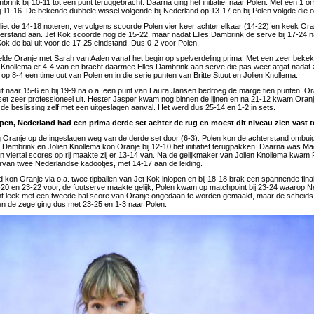
brink bij 10-11 tot één punt teruggebracht. Daarna ging het initiatief naar Polen. Met een 1
bij 11-16. De bekende dubbele wissel volgende bij Nederland op 13-17 en bij Polen volgde die 
liet de 14-18 noteren, vervolgens scoorde Polen vier keer achter elkaar (14-22) en keek Ora
erstand aan. Jet Kok scoorde nog de 15-22, maar nadat Elles Dambrink de serve bij 17-24 
ok de bal uit voor de 17-25 eindstand. Dus 0-2 voor Polen.
lde Oranje met Sarah van Aalen vanaf het begin op spelverdeling prima. Met een zeer bekek
 Knollema er 4-4 van en bracht daarmee Elles Dambrink aan serve die pas weer afgaf nadat 
p 8-4 een time out van Polen en in die serie punten van Britte Stuut en Jolien Knollema.
uit naar 15-6 en bij 19-9 na o.a. een punt van Laura Jansen bedroeg de marge tien punten. O
et zeer professioneel uit. Hester Jasper kwam nog binnen de lijnen en na 21-12 kwam Oranje
 de beslissing zelf met een uitgeslagen aanval. Het werd dus 25-14 en 1-2 in sets.
open, Nederland had een prima derde set achter de rug en moest dit niveau zien vast 
g Oranje op de ingeslagen weg van de derde set door (6-3). Polen kon de achterstand ombui
 Dambrink en Jolien Knollema kon Oranje bij 12-10 het initiatief terugpakken. Daarna was Mag
n viertal scores op rij maakte zij er 13-14 van. Na de gelijkmaker van Jolien Knollema kwam 
rvan twee Nederlandse kadootjes, met 14-17 aan de leiding.
 kon Oranje via o.a. twee tipballen van Jet Kok inlopen en bij 18-18 brak een spannende fin
0 en 23-22 voor, de foutserve maakte gelijk, Polen kwam op matchpoint bij 23-24 waarop N
nt leek met een tweede bal score van Oranje ongedaan te worden gemaakt, maar de scheids
en de zege ging dus met 23-25 en 1-3 naar Polen.