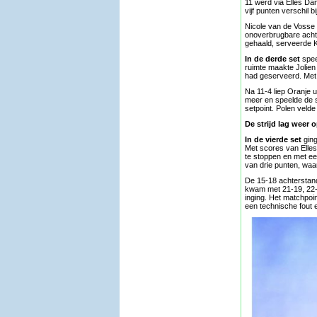
11 werd via Elles Dam
vijf punten verschil 
Nicole van de Vosse 
onoverbrugbare acht
gehaald, serveerde K
In de derde set
spee
ruimte maakte Jolien
had geserveerd. Met o
Na 11-4 liep Oranje 
meer en speelde de s
setpoint. Polen velde
De strijd lag weer 
In de vierde set
gin
Met scores van Elles
te stoppen en met ee
van drie punten, waa
De 15-18 achterstand
kwam met 21-19, 22-2
inging. Het matchpoi
een technische fout 