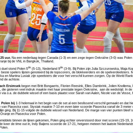
:25 uur.
Na een nederlaag tegen Canada (1-3) en een zege tegen Oekraïne (3-0) was Polen
anje bij de VNL in Bangkok, Thailand.
de
de
t duel stond Polen 5
(5-13), Nederland 9
(3-9). Bij Polen zijn Julia Szczurowska, Maja K
beste spelers lijsten genoteerd bij de topscorers, de blokkeerders en de spelverdeelsters.
ecka en Martina Lusiak zijn speelsters die voor het verschil kunnen zorgen. Op de World Ran
and de achtste.
ach Ersimsek
begon met Britt Bongaerts, Florien Reesink, Elles Dambrink, Jolien Knollema, 
, die gisteren veel indruk maakte met haar prestatie tegen Oekraïne, aan de wedstrijd. In de
n via o.a. de dubbele wissel of een basis plaatst voor Sarah van Aalen, Nicole van de Vosse,
 Polen bij
1-3 helemaal in het begin van de set al een beslissend verschil gemaakt en dat hie
re van Piasecka vast. Stysiak maakte 7-10 en even later scoorde Piasecka vanaf de 3 meter
jlijn ging. Bij 11-15 volgde de dubbele wissel van Nederland. De marge van vier punten bleef
 Oranje en Piasecka voor Polen.
middels binnen de lijnen gekomen, Polen ging echter onverstoord door met scoren (15-19, 16
e keer de time out in, Indy Baijens scoorde de 17-21, hetgeen meteen het laatste Nederland
Polen.