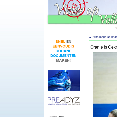
←
Bijna mega-stunt dam
Oranje is Oekr