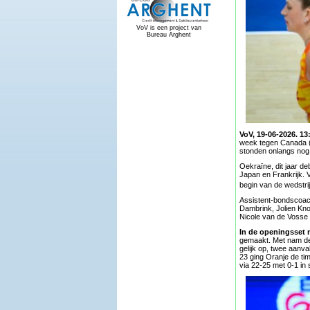
VoV is een project van
Bureau Arghent
VoV, 19-06-2026. 13
week tegen Canada (
stonden onlangs nog 
Oekraïne, dit jaar d
Japan en Frankrijk. 
begin van de wedstri
Assistent-bondscoac
Dambrink, Jolien Knol
Nicole van de Vosse 
In de openingsset
gemaakt. Met nam de 
gelijk op, twee aanv
23 ging Oranje de ti
via 22-25 met 0-1 in 