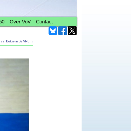
50
Over VoV
Contact
y vs. België in de VNL
→