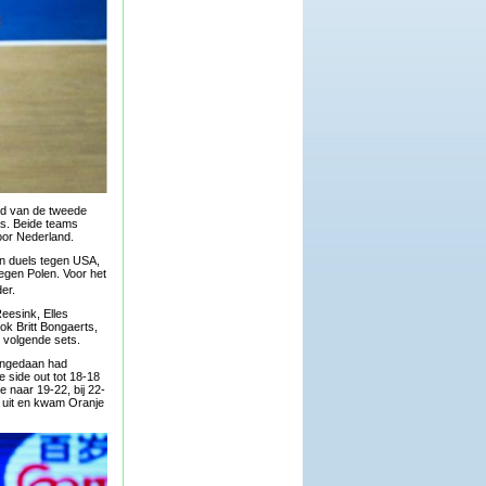
ijd van de tweede
as. Beide teams
oor Nederland.
en duels tegen USA,
egen Polen. Voor het
er.
eesink, Elles
ok Britt Bongaerts,
e volgende sets.
ongedaan had
 side out tot 18-18
 naar 19-22, bij 22-
e uit en kwam Oranje