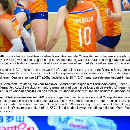
:46 uur.
Na het toch wel teleurstellende resultaat van de Oranje dames bij hun eerste wedstr
3-1 verlies) was de focus gericht op de tweede match, waarin Oekraïne de tegenstander w
bij het Four Nations toernooi in Apeldoorn tegenover elkaar met als resultaat een 3-1 zege v
ebutant in de VNL, sloot de eerste week in Canada af met een zege tegen Duitsland en verlor
Van Thailand werd eerder deze week met 3-2 gewonnen, gisteren was er een 3-1 nederlaag t
de
de
jd tegen Oranje staan ze 12
(2-5), Nederland is 10
(2-6) maar speelde een wedstrijd mind
h Ahmetcan Ersimsek, die voor Koslowski waarneemt, begon met Sarah van Aalen, Florien R
lema, Jet Kok, Britte Stuut en Indy Baijens aan het duel. In de loop van de wedstrijd kregen o
en Laura Jansen speeltijd via een invalbeurt/ dubbele wissel of een basisplaats in een van d
 nam Oekraïne meteen
een 4-0 voorsprongen het duurde tot 9-9 voordat Oranje die marge 
mids Stuut en Baijens namen een aantal punten voor hun rekening. Na de 9-9 ging het via de
allende fouten van Oekraïne gaven Oranje een 18-20 voorsprong. Elles Dambrink sloeg Oranje
me out in, Oekraïne deed dat ook bij 22-24. Na de dubbele wissel op die stand sloeg Oekraïn
sets voor.