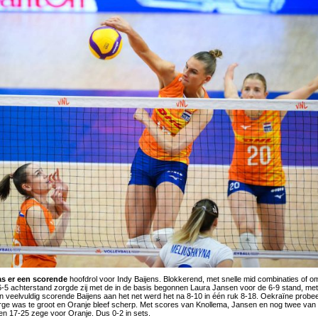
as er een scorende
hoofdrol voor Indy Baijens. Blokkerend, met snelle mid combinaties of o
6-5 achterstand zorgde zij met de in de basis begonnen Laura Jansen voor de 6-9 stand, m
 veelvuldig scorende Baijens aan het net werd het na 8-10 in één ruk 8-18. Oekraïne probe
ge was te groot en Oranje bleef scherp. Met scores van Knollema, Jansen en nog twee van 
en 17-25 zege voor Oranje. Dus 0-2 in sets.