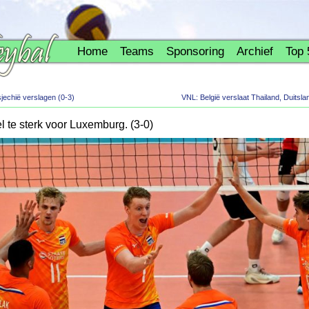
Home
Teams
Sponsoring
Archief
Top 
jechië verslagen (0-3)
VNL: België verslaat Thailand, Duitsl
l te sterk voor Luxemburg. (3-0)