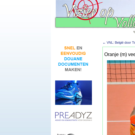
←
VNL: België door Ts
Oranje (m) vee