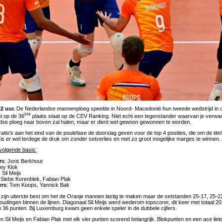
2 uur.
De Nederlandse mannenploeg speelde in Noord- Macedonië hun tweede wedstrijd in
ste
t op de 36
plaats staat op de CEV Ranking. Niet echt een tegenstander waarvan je verwa
dse ploeg naar boven zal halen, maar er dient wel gewoon gewonnen te worden.
ratio’s aan het eind van de poulefase de doorslag geven voor de top 4 posities, die om de titel
is er wel terdege de druk om zonder setverlies en met zo groot mogelijke marges te winnen.
volgende basis:
rs
: Joris Berkhout
rey Klok
: Sil Meijs
 Siebe Korenblek, Fabian Plak
ers
: Tom Koops, Yannick Bak
zijn uiterste best om het de Oranje mannen lastig te maken maar de setstanden 25-17, 25-
udingen binnen de lijnen. Diagonaal Sil Meijs werd wederom topscorer, dit keer met totaal 2
36 punten. Bij Luxemburg kwam geen enkele speler in de dubbele cijfers.
n Sil Meijs en Fabian Plak met elk vier punten scorend belangrijk. Blokpunten en een ace lie