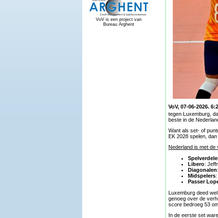
VoV is een project van
Bureau Arghent
VoV, 07-06-2026. 6:2
tegen Luxemburg, da
beste in de Nederlan
Want als set- of punt
EK 2028 spelen, dan 
Nederland is met de 
Spelverdele
Libero
: Jeff
Diagonalen
Midspelers
:
Passer Lop
Luxemburg deed wel 
genoeg over de verho
score bedroeg 53 om 
In de eerste set ware