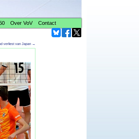
50
Over VoV
Contact
and verliest van Japan
→