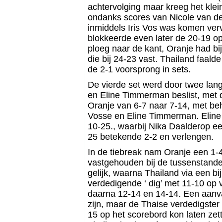
achtervolging maar kreeg het klein
ondanks scores van Nicole van de
inmiddels Iris Vos was komen ver
blokkeerde even later de 20-19 op
ploeg naar de kant, Oranje had bi
die bij 24-23 vast. Thailand faald
de 2-1 voorsprong in sets.
De vierde set werd door twee lang
en Eline Timmerman beslist, met d
Oranje van 6-7 naar 7-14, met beh
Vosse en Eline Timmerman. Elin
10-25., waarbij Nika Daalderop e
25 betekende 2-2 en verlengen.
In de tiebreak nam Oranje een 1-
vastgehouden bij de tussenstande
gelijk, waarna Thailand via een bi
verdedigende ‘ dig’ met 11-10 op
daarna 12-14 en 14-14. Een aanva
zijn, maar de Thaise verdedigster
15 op het scorebord kon laten ze