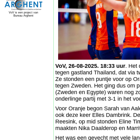
VoV is een project van
Bureau Arghent
VoV, 26-08-2025. 18:33 uur
. Het
tegen gastland Thailand, dat via 
Ze stonden een puntje voor op O
tegen Zweden. Het ging dus om p
(Zweden en Egypte) waren nog z
onderlinge partij met 3-1 in het v
Voor Oranje begon Sarah van Aale
ook deze keer Elles Dambrink. De 
Reesink, op mid stonden Eline Ti
maakten Nika Daalderop en Marrit
Het was een gevecht met vele lang