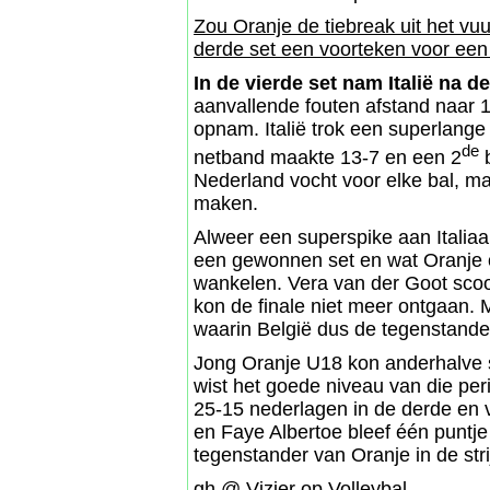
Zou Oranje de tiebreak uit het vuu
derde set een voorteken voor een 
In de vierde set nam Italië na de
aanvallende fouten afstand naar 
opnam. Italië trok een superlange 
de
netband maakte 13-7 en een 2
b
Nederland vocht voor elke bal, maar
maken.
Alweer een superspike aan Italiaa
een gewonnen set en wat Oranje o
wankelen. Vera van der Goot scoor
kon de finale niet meer ontgaan. Me
waarin België dus de tegenstander
Jong Oranje U18 kon anderhalve s
wist het goede niveau van die per
25-15 nederlagen in de derde en 
en Faye Albertoe bleef één puntje 
tegenstander van Oranje in de str
gh @ Vizier op Volleybal.