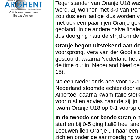
Tegenstander van Oranje U18 was I
werd. Zij wonnen met 3-0 van Port
VoV is een project van
zou dus een lastige klus worden v
Bureau Arghent
met ook een paar rijen Oranje gek
gepland. In de andere halve final
dus doorging naar de strijd om de
Oranje begon uitstekend aan de
voorsprong, Vera van der Goot slo
gescoord, waarna Nederland het vers
de time out in. Nederland bleef 
15).
Na een Nederlands ace voor 12-16 
Nederland stoomde echter door en
Albertoe, daarna kwam Italië ster
voor rust en advies naar de zijlijn
kwam Oranje U18 op 0-1 voorspro
In de tweede set kende Oranje
start en bij 0-5 ging Italië heel s
Leeuwen liep Oranje uit naar een 
zich en onder de aanmoediging va