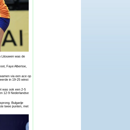
in Litouwen was de
oot, Faye Albertoe,
kwamen via een ace op
lteerde in 19-25 winst
et was ook een 2-5
een 12-9 Nederlandse
prong. Bulgarije
ste twee punten, met