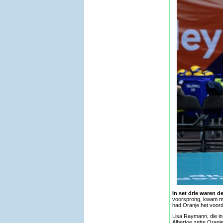
In set drie waren de
voorsprong, kwam met
had Oranje het voord
Lisa Raymann, die in
Albertoe zette Oranje