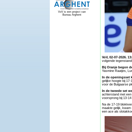
VoV is een project van
Bureau Arghent
VoV, 02-07-2026. 13
volgende tegenstande
Bij Oranje begon d
Yasmine Raatjes, Lu
In de openingsset 
gelijke hoogte bij 17
voor de Bulgaarse pl
In de tweede set w
achterstand met een
voorsprong bij 13-14
Na de 17-19 blokkeer
maakte gelijk, kwam 
een ace als slotakko