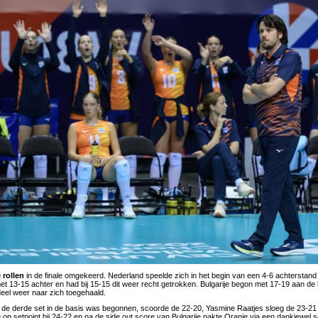
 rollen
in de finale omgekeerd. Nederland speelde zich in het begin van een 4-6 achterstan
 13-15 achter en had bij 15-15 dit weer recht getrokken. Bulgarije begon met 17-19 aan de b
eel weer naar zich toegehaald.
 de derde set in de basis was begonnen, scoorde de 22-20, Yasmine Raatjes sloeg de 23-21 
 op setpoint bij 24-22 en na de side out score van Bulgarije pakte Oranje via een dankjewel sc