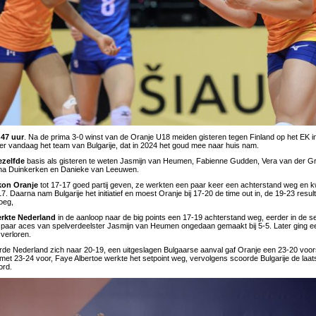
:47 uur
. Na de prima 3-0 winst van de Oranje U18 meiden gisteren tegen Finland op het EK 
r vandaag het team van Bulgarije, dat in 2024 het goud mee naar huis nam.
ezelfde
basis als gisteren te weten Jasmijn van Heumen, Fabienne Gudden, Vera van der Gr
na Duinkerken en Danieke van Leeuwen.
kon Oranje
tot 17-17 goed partij geven, ze werkten een paar keer een achterstand weg en 
-17. Daarna nam Bulgarije het initiatief en moest Oranje bij 17-20 de time out in, de 19-23 resu
oeg,
erkte Nederland
in de aanloop naar de big points een 17-19 achterstand weg, eerder in de s
 paar aces van spelverdeelster Jasmijn van Heumen ongedaan gemaakt bij 5-5. Later ging 
 verloren.
de Nederland zich naar 20-19, een uitgeslagen Bulgaarse aanval gaf Oranje een 23-20 voors
met 23-24 voor, Faye Albertoe werkte het setpoint weg, vervolgens scoorde Bulgarije de laat
ord.