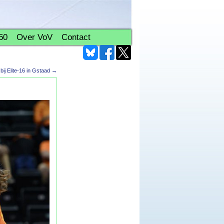
50
Over VoV
Contact
bij Elite-16 in Gstaad
→