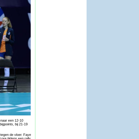
d naar een 12-10
igpoints, bij 21-19
tegen de vloer. Faye
ore tijdens een rally