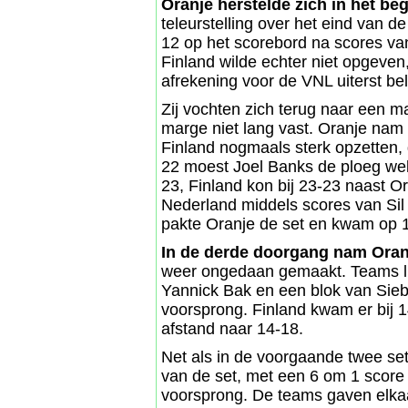
Oranje herstelde zich in het be
teleurstelling over het eind van d
12 op het scorebord na scores v
Finland wilde echter niet opgeven,
afrekening voor de VNL uiterst bel
Zij vochten zich terug naar een m
marge niet lang vast. Oranje nam
Finland nogmaals sterk opzetten, 
22 moest Joel Banks de ploeg wel n
23, Finland kon bij 23-23 naast 
Nederland middels scores van Sil
pakte Oranje de set en kwam op 1-
In de derde doorgang nam Oran
weer ongedaan gemaakt. Teams lie
Yannick Bak en een blok van Sie
voorsprong. Finland kwam er bij 
afstand naar 14-18.
Net als in de voorgaande twee set
van de set, met een 6 om 1 score
voorsprong. De teams gaven elkaa