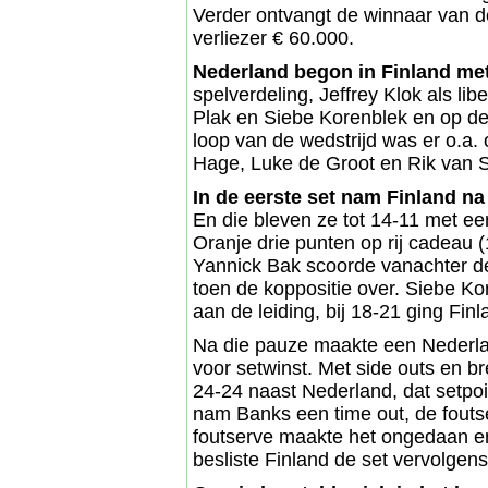
Verder ontvangt de winnaar van de
verliezer € 60.000.
Nederland begon in Finland me
spelverdeling, Jeffrey Klok als li
Plak en Siebe Korenblek en op de
loop van de wedstrijd was er o.a.
Hage, Luke de Groot en Rik van 
In de eerste set nam Finland na
En die bleven ze tot 14-11 met e
Oranje drie punten op rij cadeau 
Yannick Bak scoorde vanachter d
toen de koppositie over. Siebe Ko
aan de leiding, bij 18-21 ging Finla
Na die pauze maakte een Nederlan
voor setwinst. Met side outs en br
24-24 naast Nederland, dat setpoi
nam Banks een time out, de fouts
foutserve maakte het ongedaan en
besliste Finland de set vervolgen