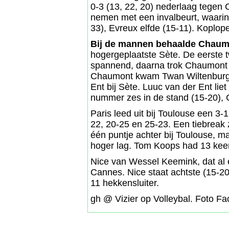
0-3 (13, 22, 20) nederlaag tege
nemen met een invalbeurt, waarin
33), Evreux elfde (15-11). Koplop
Bij de mannen behaalde Chau
hogergeplaatste Sète. De eerste 
spannend, daarna trok Chaumont m
Chaumont kwam Twan Wiltenburg ni
Ent bij Sète. Luuc van der Ent lie
nummer zes in de stand (15-20), 
Paris leed uit bij Toulouse een 3-
22, 20-25 en 25-23. Een tiebreak za
één puntje achter bij Toulouse, m
hoger lag. Tom Koops had 13 keer 
Nice van Wessel Keemink, dat al 
Cannes. Nice staat achtste (15-20
11 hekkensluiter.
gh @ Vizier op Volleybal. Foto Fa