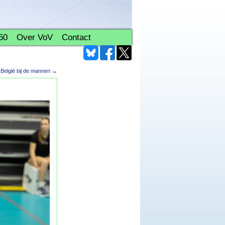
50
Over VoV
Contact
n België bij de mannen
→