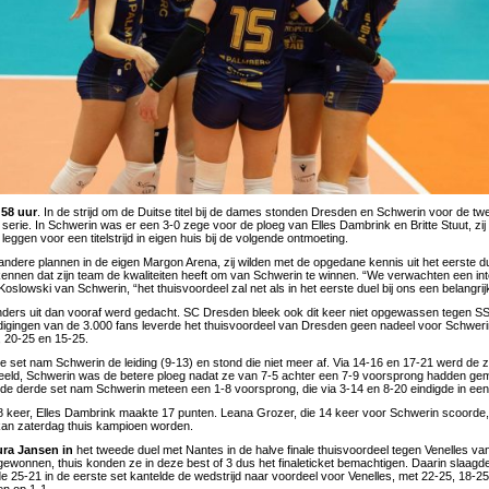
:58 uur
. In de strijd om de Duitse titel bij de dames stonden Dresden en Schwerin voor de t
5 serie. In Schwerin was er een 3-0 zege voor de ploeg van Elles Dambrink en Britte Stuut, zi
leggen voor een titelstrijd in eigen huis bij de volgende ontmoeting.
ndere plannen in de eigen Margon Arena, zij wilden met de opgedane kennis uit het eerste du
kennen dat zijn team de kwaliteiten heeft om van Schwerin te winnen. “We verwachten een inte
Koslowski van Schwerin, “het thuisvoordeel zal net als in het eerste duel bij ons een belangrij
nders uit dan vooraf werd gedacht. SC Dresden bleek ook dit keer niet opgewassen tegen 
gingen van de 3.000 fans leverde het thuisvoordeel van Dresden geen nadeel voor Schwerin
 20-25 en 15-25.
te set nam Schwerin de leiding (9-13) en stond die niet meer af. Via 14-16 en 17-21 werd de 
beeld, Schwerin was de betere ploeg nadat ze van 7-5 achter een 7-9 voorsprong hadden ge
in de derde set nam Schwerin meteen een 1-8 voorsprong, die via 3-14 en 8-20 eindigde in ee
 8 keer, Elles Dambrink maakte 17 punten. Leana Grozer, die 14 keer voor Schwerin scoord
kan zaterdag thuis kampioen worden.
ura Jansen in
het tweede duel met Nantes in de halve finale thuisvoordeel tegen Venelles v
ewonnen, thuis konden ze in deze best of 3 dus het finaleticket bemachtigen. Daarin slaagde
de 25-21 in de eerste set kantelde de wedstrijd naar voordeel voor Venelles, met 22-25, 18-2