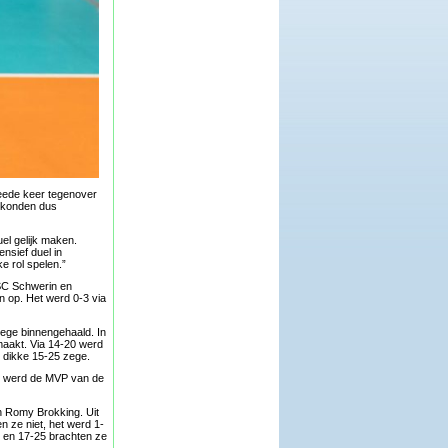
weede keer tegenover
j konden dus
el gelijk maken.
nsief duel in
ke rol spelen.”
SSC Schwerin en
 op. Het werd 0-3 via
zege binnengehaald. In
maakt. Via 14-20 werd
n dikke 15-25 zege.
e, werd de MVP van de
an Romy Brokking. Uit
n ze niet, het werd 1-
5 en 17-25 brachten ze