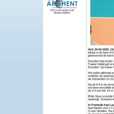
VoV is een project van
Bureau Arghent
VoV, 24-04-2025. 10
elkaar in de best of 
gisteravond de basis 
Dresden had echter a
Trainer Waibl gaf te 
Dresden” zei trainer 
Het pakte allemaal a
ondanks de aanmoedi
de setstanden 21-25,
Na de 9-8 in de eers
set twee eenzelfde 
de 0-2 een feit. En 
Britte Stuut scoorde
wedstrijd. Schwerin 
In Frankrijk had La
had Nantes met 1-3 g
3 voor Venelles. Na 