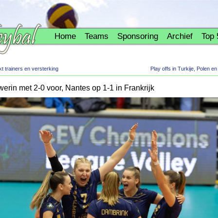
Home
Teams
Sponsoring
Archief
Top 
 trainers en versterking
Play offs in Turkije, Polen e
werin met 2-0 voor, Nantes op 1-1 in Frankrijk