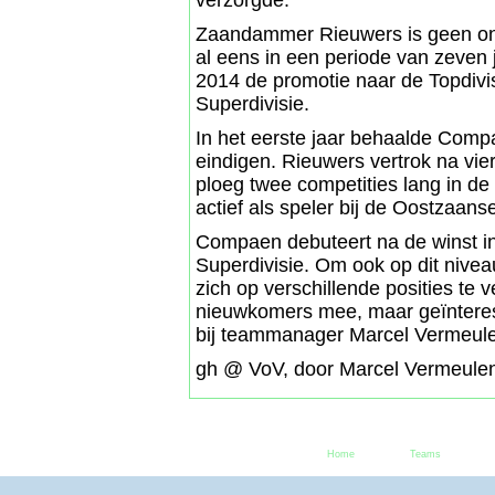
verzorgde.
Zaandammer Rieuwers is geen onb
al eens in een periode van zeven j
2014 de promotie naar de Topdivis
Superdivisie.
In het eerste jaar behaalde Compa
eindigen. Rieuwers vertrok na vi
ploeg twee competities lang in de 
actief als speler bij de Oostzaans
Compaen debuteert na de winst i
Superdivisie. Om ook op dit nivea
zich op verschillende posities te v
nieuwkomers mee, maar geïnteres
bij teammanager Marcel Vermeule
gh @ VoV, door Marcel Vermeulen
Home
Teams