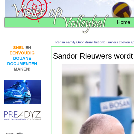
Home
←
Rensa Family Orion draait het om: Trainers zoeken sp
Sandor Rieuwers wordt