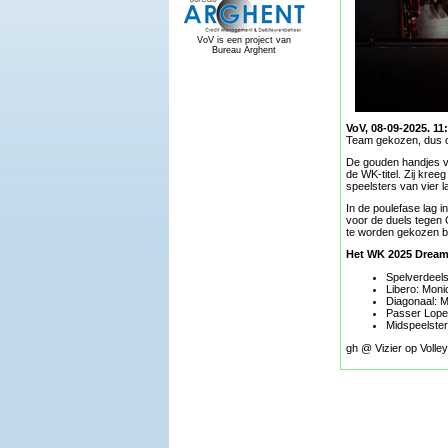
VoV is een project van
Bureau Arghent
VoV, 08-09-2025. 11:
Team gekozen, dus ook
De gouden handjes va
de WK-titel. Zij kree
speelsters van vier l
In de poulefase lag 
voor de duels tegen 
te worden gekozen bij
Het WK 2025 Dream 
Spelverdeels
Libero: Moni
Diagonaal: M
Passer Loper
Midspeelster
gh @ Vizier op Volley