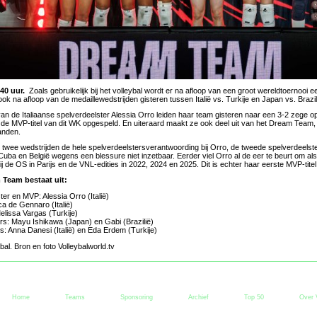
40 uur.
Zoals gebruikelijk bij het volleybal wordt er na afloop van een groot wereldtoernoo
 na afloop van de medaillewedstrijden gisteren tussen Italië vs. Turkije en Japan vs. Brazil
n de Italiaanse spelverdeelster Alessia Orro leiden haar team gisteren naar een 3-2 zege op
g de MVP-titel van dit WK opgespeld. En uiteraard maakt ze ook deel uit van het Dream Team, 
anden.
in twee wedstrijden de hele spelverdeelstersverantwoording bij Orro, de tweede spelverdeels
Cuba en België wegens een blessure niet inzetbaar. Eerder viel Orro al de eer te beurt om al
 de OS in Parijs en de VNL-edities in 2022, 2024 en 2025. Dit is echter haar eerste MVP-titel
Team bestaat uit:
ter en MVP: Alessia Orro (Italië)
ca de Gennaro (Italië)
elissa Vargas (Turkije)
s: Mayu Ishikawa (Japan) en Gabi (Brazilië)
s: Anna Danesi (Italië) en Eda Erdem (Turkije)
bal. Bron en foto Volleybalworld.tv
Home
Teams
Sponsoring
Archief
Top 50
Over 