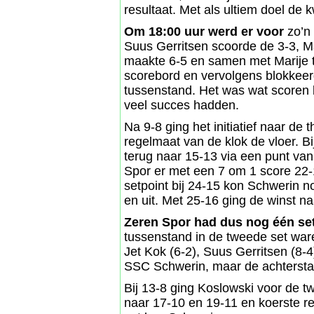
resultaat. Met als ultiem doel de k
Om 18:00 uur werd er voor
zo’n 
Suus Gerritsen scoorde de 3-3, Ma
maakte 6-5 en samen met Marije t
scorebord en vervolgens blokkeerd
tussenstand. Het was wat scoren 
veel succes hadden.
Na 9-8 ging het initiatief naar d
regelmaat van de klok de vloer. B
terug naar 15-13 via een punt va
Spor er met een 7 om 1 score 22-
setpoint bij 24-15 kon Schwerin 
en uit. Met 25-16 ging de winst n
Zeren Spor had dus nog één set
tussenstand in de tweede set war
Jet Kok (6-2), Suus Gerritsen (8-
SSC Schwerin, maar de achterstan
Bij 13-8 ging Koslowski voor de tw
naar 17-10 en 19-11 en koerste reg