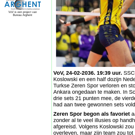
VoV is een project van
Bureau Arghent
VoV, 24-02-2036. 19:39 uur.
SSC 
Koslowski en een half dozijn Nede
Turkse Zeren Spor verloren en sto
Ankara ongedaan te maken. In Sch
drie sets 21 punten mee, de vierd
had aan twee gewonnen sets vold
Zeren Spor begon als favoriet
aa
zonder al te veel illusies op han
afgereisd. Volgens Koslowski zou 
overleven, maar zijn team zou tot 