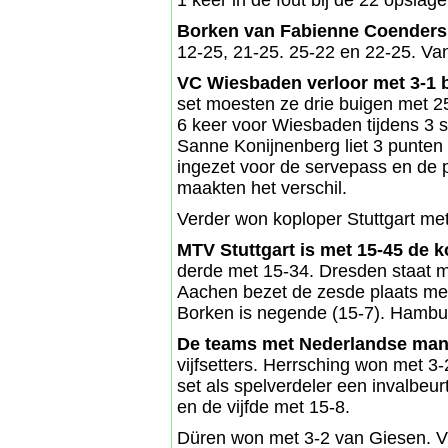
1 keer in de fout bij de 22 opslag
Borken van Fabienne Coenders
12-25, 21-25. 25-22 en 22-25. Va
VC Wiesbaden verloor met 3-1 b
set moesten ze drie buigen met 25
6 keer voor Wiesbaden tijdens 3 s
Sanne Konijnenberg liet 3 punten
ingezet voor de servepass en de 
maakten het verschil.
Verder won koploper Stuttgart met 
MTV Stuttgart is met 15-45 de 
derde met 15-34. Dresden staat me
Aachen bezet de zesde plaats me
Borken is negende (15-7). Hamburg
De teams met Nederlandse ma
vijfsetters. Herrsching won met
set als spelverdeler een invalbeu
en de vijfde met 15-8.
Düren won met 3-2 van Giesen. Via